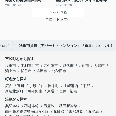
校近くの最適物件情報
探し必見！魅力とおすすめ物件
2025.01.28
2025.01.28
もっと見る
ブログトップへ
ブログ
秋田市賃貸（アパート・マンション）『新屋』に住もう！
市区町村から探す
秋田市
由利本荘市
にかほ市
能代市
大仙市
大館市
潟上市
横手市
湯沢市
北秋田市
町名から探す
広面
東町
手形
仁井田本町
土崎港西
平沢
新屋北浜町
将軍野南
東通
仁井田福島
沿線から探す
奥羽本線
羽越本線
男鹿線
秋田新幹線
由利高原鉄道鳥海山ろく線
花輪線
田沢湖線
五能線