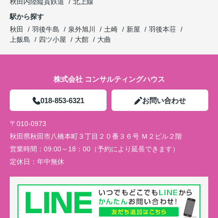
秋田内陸縦貫鉄道
北上線
駅から探す
秋田
羽後牛島
泉外旭川
土崎
新屋
羽後本荘
上飯島
四ツ小屋
大館
大曲
株式会社 コンサルティングハウス
018-853-6321
お問い合わせ
〒010-0973
秋田県秋田市八橋本町３丁目２０番３６号 Ｍ２ビル２階
営業時間：
09:00～18：00（予約により延長できます）
定休日：
年中無休