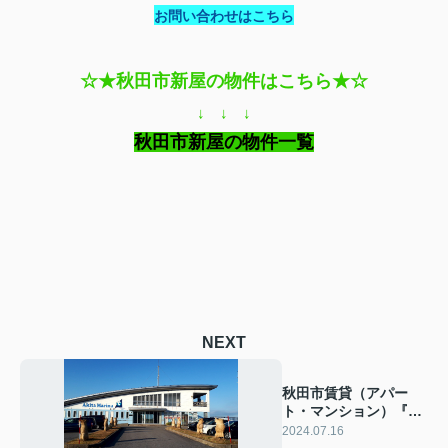
お問い合わせはこちら
☆★秋田市新屋の物件はこちら★☆
↓ ↓ ↓
秋田市新屋の物件一覧
NEXT
秋田市賃貸（アパー
ト・マンション）『飯
島』に住もう！
2024.07.16