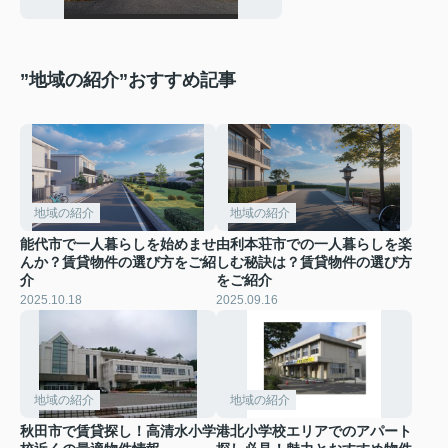
”地域の紹介”おすすめ記事
地域の紹介
地域の紹介
能代市で一人暮らしを始めませ
由利本荘市での一人暮らしを楽
んか？賃貸物件の選び方をご紹
しむ秘訣は？賃貸物件の選び方
介
をご紹介
2025.10.18
2025.09.16
地域の紹介
地域の紹介
秋田市で賃貸探し！高清水小学
港北小学校エリアでのアパート