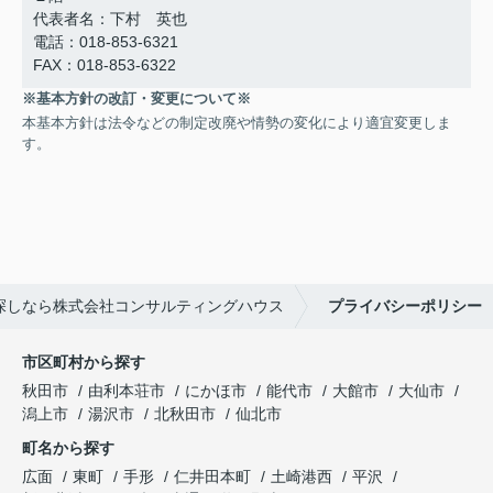
代表者名：下村 英也
電話：018-853-6321
FAX：018-853-6322
※基本方針の改訂・変更について※
本基本方針は法令などの制定改廃や情勢の変化により適宜変更しま
す。
探しなら株式会社コンサルティングハウス
プライバシーポリシー
市区町村から探す
秋田市
由利本荘市
にかほ市
能代市
大館市
大仙市
潟上市
湯沢市
北秋田市
仙北市
町名から探す
広面
東町
手形
仁井田本町
土崎港西
平沢