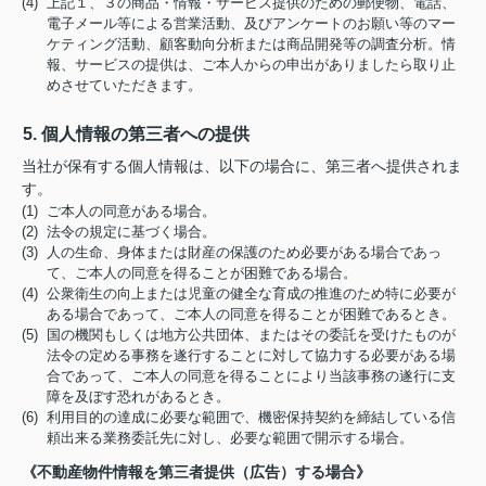
(4) 上記１、３の商品・情報・サービス提供のための郵便物、電話、
電子メール等による営業活動、及びアンケートのお願い等のマー
ケティング活動、顧客動向分析または商品開発等の調査分析。情
報、サービスの提供は、ご本人からの申出がありましたら取り止
めさせていただきます。
5. 個人情報の第三者への提供
当社が保有する個人情報は、以下の場合に、第三者へ提供されま
す。
(1) ご本人の同意がある場合。
(2) 法令の規定に基づく場合。
(3) 人の生命、身体または財産の保護のため必要がある場合であっ
て、ご本人の同意を得ることが困難である場合。
(4) 公衆衛生の向上または児童の健全な育成の推進のため特に必要が
ある場合であって、ご本人の同意を得ることが困難であるとき。
(5) 国の機関もしくは地方公共団体、またはその委託を受けたものが
法令の定める事務を遂行することに対して協力する必要がある場
合であって、ご本人の同意を得ることにより当該事務の遂行に支
障を及ぼす恐れがあるとき。
(6) 利用目的の達成に必要な範囲で、機密保持契約を締結している信
頼出来る業務委託先に対し、必要な範囲で開示する場合。
《不動産物件情報を第三者提供（広告）する場合》