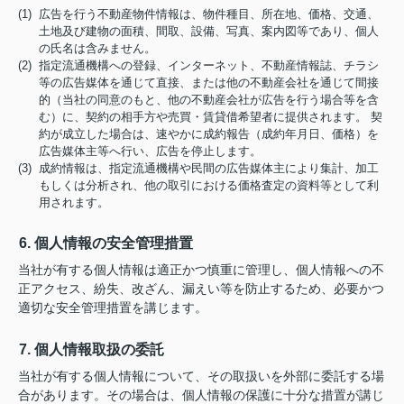
(1) 広告を行う不動産物件情報は、物件種目、所在地、価格、交通、
土地及び建物の面積、間取、設備、写真、案内図等であり、個人
の氏名は含みません。
(2) 指定流通機構への登録、インターネット、不動産情報誌、チラシ
等の広告媒体を通じて直接、または他の不動産会社を通じて間接
的（当社の同意のもと、他の不動産会社が広告を行う場合等を含
む）に、契約の相手方や売買・賃貸借希望者に提供されます。 契
約が成立した場合は、速やかに成約報告（成約年月日、価格）を
広告媒体主等へ行い、広告を停止します。
(3) 成約情報は、指定流通機構や民間の広告媒体主により集計、加工
もしくは分析され、他の取引における価格査定の資料等として利
用されます。
6. 個人情報の安全管理措置
当社が有する個人情報は適正かつ慎重に管理し、個人情報への不
正アクセス、紛失、改ざん、漏えい等を防止するため、必要かつ
適切な安全管理措置を講じます。
7. 個人情報取扱の委託
当社が有する個人情報について、その取扱いを外部に委託する場
合があります。その場合は、個人情報の保護に十分な措置が講じ