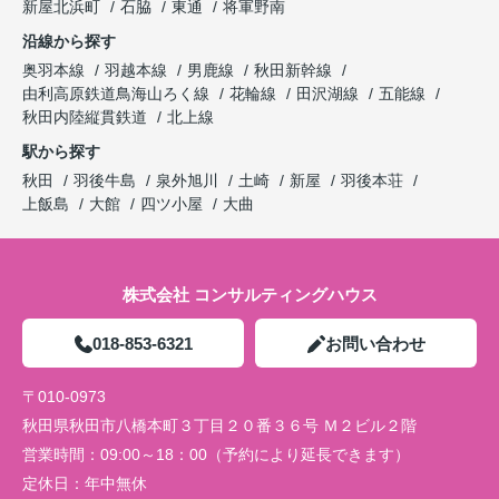
新屋北浜町
石脇
東通
将軍野南
沿線から探す
奥羽本線
羽越本線
男鹿線
秋田新幹線
由利高原鉄道鳥海山ろく線
花輪線
田沢湖線
五能線
秋田内陸縦貫鉄道
北上線
駅から探す
秋田
羽後牛島
泉外旭川
土崎
新屋
羽後本荘
上飯島
大館
四ツ小屋
大曲
株式会社 コンサルティングハウス
018-853-6321
お問い合わせ
〒010-0973
秋田県秋田市八橋本町３丁目２０番３６号 Ｍ２ビル２階
営業時間：
09:00～18：00（予約により延長できます）
定休日：
年中無休