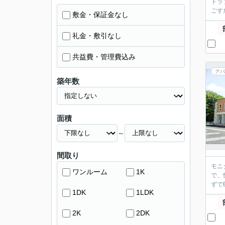
トラ
ごす
敷金・保証金なし
礼金・敷引なし
共益費・管理費込み
アパ
築年数
面積
～
間取り
モニ
ワンルーム
1K
で、
ずで
1DK
1LDK
2K
2DK