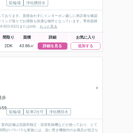
駐輪場
浄化槽排水
しております。直接会わずにインターホン越しに来訪者を確認
ーリング張りでお掃除も快適な物件となっています。専有面積
6321またはinfo...
もっと見る
間取り
面積
詳細
お気に入り
2DK
43.86㎡
詳細を見る
追加する
徒歩
歩59
駐輪場
駐車2台可
浄化槽排水
。室内設備は洗面所独立・浴室乾燥機などが揃っており、とて
時間がバラバラな家族には、追い焚き機能付のお風呂が役立ち