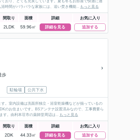
っており、とても充実しています。夏も冬もお部屋で快適に過
浴時間がバラバラな家族には、追い焚き機能...
もっと見る
間取り
面積
詳細
お気に入り
2LDK
59.96㎡
詳細を見る
追加する
徒歩
駐輪場
公共下水
ます。室内設備は洗面所独立・浴室乾燥機などが揃っているの
DKのお住まいです。BSアンテナ設置済みなので、工事費要ら
ます。由利本荘市の薬師堂周辺は...
もっと見る
間取り
面積
詳細
お気に入り
2DK
44.33㎡
詳細を見る
追加する