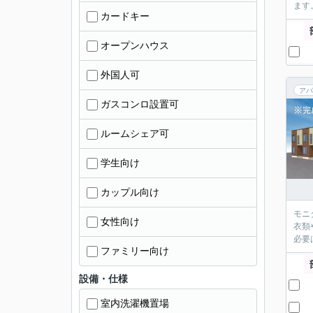
ます
カードキー
オープンハウス
外国人可
アパ
ガスコンロ設置可
ルームシェア可
学生向け
カップル向け
モニ
女性向け
衣類
必要
ファミリー向け
設備・仕様
室内洗濯機置場