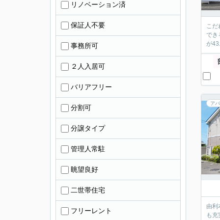
リノベーション済
保証人不要
こだ
でき
が4
事務所可
２人入居可
バリアフリー
アパ
分割可
分譲タイプ
管理人常駐
眺望良好
二世帯住宅
由利
フリーレント
も充