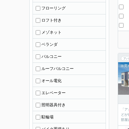
フローリング
ロフト付き
メゾネット
ベランダ
バルコニー
アパ
ルーフバルコニー
オール電化
エレベーター
照明器具付き
「ア
どが
駐輪場
部屋