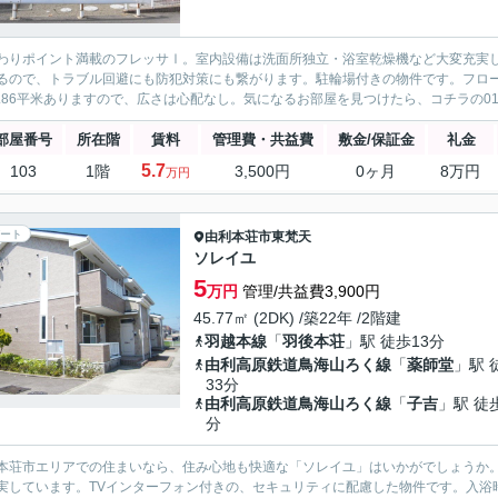
わりポイント満載のフレッサⅠ。室内設備は洗面所独立・浴室乾燥機など大変充実
るので、トラブル回避にも防犯対策にも繋がります。駐輪場付きの物件です。フロ
3.86平米ありますので、広さは心配なし。気になるお部屋を見つけたら、コチラの018-853-
部屋番号
所在階
賃料
管理費・共益費
敷金/保証金
礼金
5.7
103
1階
3,500円
0ヶ月
8万円
万円
ート
由利本荘市
東梵天
ソレイユ
5
万円
管理/共益費3,900円
45.77㎡ (2DK) /築22年 /2階建
羽越本線
「
羽後本荘
」駅 徒歩13分
由利高原鉄道鳥海山ろく線
「
薬師堂
」駅 
33分
由利高原鉄道鳥海山ろく線
「
子吉
」駅 徒
分
本荘市エリアでの住まいなら、住み心地も快適な「ソレイユ」はいかがでしょうか
実しています。TVインターフォン付きの、セキュリティに配慮した物件です。入浴