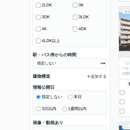
2LDK
3K
賃貸
3DK
3LDK
4K
4DK
4LDK以上
駅・バス停からの時間
「ビ
バル
お部屋
建物構造
追加する
情報公開日
指定しない
本日
3日以内
1週間以内
画像・動画あり
アパ