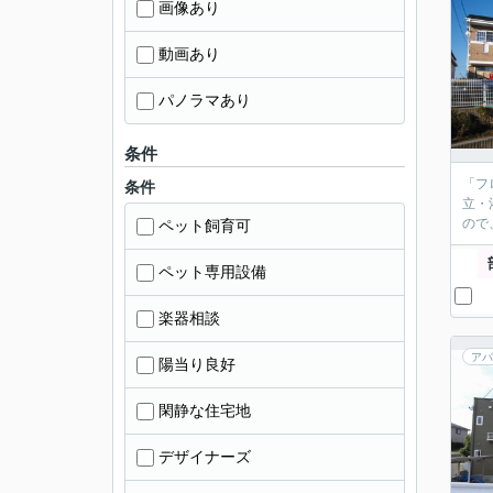
画像あり
動画あり
パノラマあり
条件
「フ
条件
立・
ので
ペット飼育可
ペット専用設備
楽器相談
アパ
陽当り良好
閑静な住宅地
デザイナーズ