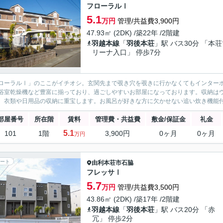
フローラルⅠ
5.1
万円
管理/共益費3,900円
47.93㎡ (2DK) /築22年 /2階建
羽越本線
「
羽後本荘
」駅 バス30分 「本
リーナ入口」 停歩7分
ローラルⅠ」のここがイチオシ。玄関先まで覗き穴を覗きに行かなくてもインター
浴室乾燥機など豊富に揃っており、過ごしやすいお部屋になっております。収納は
、衣類や日用品の収納に重宝します。お風呂が好きな方に欠かせない追い炊き機能付
部屋番号
所在階
賃料
管理費・共益費
敷金/保証金
礼金
5.1
101
1階
3,900円
0ヶ月
0ヶ月
万円
ート
由利本荘市
石脇
フレッサⅠ
5.7
万円
管理/共益費3,500円
43.86㎡ (2DK) /築17年 /2階建
羽越本線
「
羽後本荘
」駅 バス20分 「赤
冗」 停歩2分