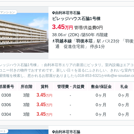
マンション
由利本荘市
石脇
ビレッジハウス石脇1号棟
3.45
万円
管理/共益費0円
38.06㎡ (2DK) /築50年 /5階建
羽越本線
「
羽後本荘
」駅 バス23分 「羽
通 促進住宅前」 停歩1分
レッジハウス石脇1号棟」：由利本荘市エリアの新居にピッタリ。室内設備はエア
コニー付きの物件でおすすめです。新しい日々を送るにふさわしい、きれいな室内
情報を検索し、惹かれるお部屋がありましたら018-853-6321かinfo@w-soudan.c
部屋番号
所在階
賃料
管理費・共益費
敷金/保証金
礼金
3.45
0308
3階
-
0ヶ月
0ヶ月
万円
3.45
0306
3階
-
0ヶ月
0ヶ月
万円
3.45
0304
3階
-
0ヶ月
0ヶ月
万円
ート
由利本荘市
石脇