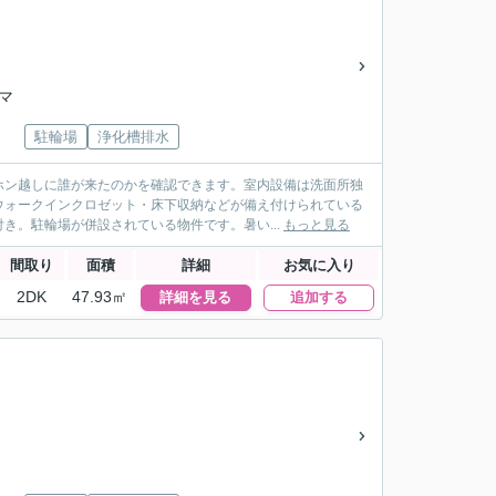
荘マ
駐輪場
浄化槽排水
ホン越しに誰が来たのかを確認できます。室内設備は洗面所独
ウォークインクロゼット・床下収納などが備え付けられている
き。駐輪場が併設されている物件です。暑い...
もっと見る
間取り
面積
詳細
お気に入り
2DK
47.93㎡
詳細を見る
追加する