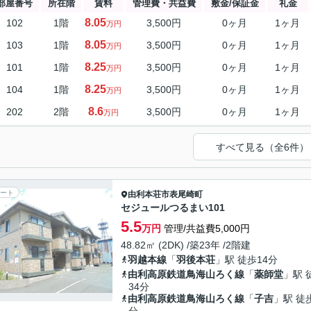
部屋番号
所在階
賃料
管理費・共益費
敷金/保証金
礼金
8.05
102
1階
3,500円
0ヶ月
1ヶ月
万円
8.05
103
1階
3,500円
0ヶ月
1ヶ月
万円
8.25
101
1階
3,500円
0ヶ月
1ヶ月
万円
8.25
104
1階
3,500円
0ヶ月
1ヶ月
万円
8.6
202
2階
3,500円
0ヶ月
1ヶ月
万円
すべて見る（全6件）
ート
由利本荘市
表尾崎町
セジュールつるまい101
5.5
万円
管理/共益費5,000円
48.82㎡ (2DK) /築23年 /2階建
羽越本線
「
羽後本荘
」駅 徒歩14分
由利高原鉄道鳥海山ろく線
「
薬師堂
」駅 
34分
由利高原鉄道鳥海山ろく線
「
子吉
」駅 徒