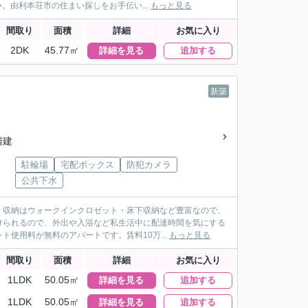
。由利本荘市の住まい探しをお手伝い...
もっと見る
間取り
面積
詳細
お気に入り
2DK
45.77㎡
詳細を見る
追加する
新築
2階建
駐輪場
宅配ボックス
防犯カメラ
公共下水
。収納はウォークインクロゼット・床下収納など豊富なので、
けられるので、外出や入浴など私生活中に配達時間を気にする
使用料が無料のアパートです。賃料10万...
もっと見る
間取り
面積
詳細
お気に入り
1LDK
50.05㎡
詳細を見る
追加する
1LDK
50.05㎡
詳細を見る
追加する