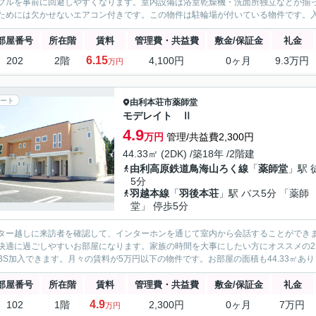
ブルを事前に回避しやすくなります。室内設備は浴室乾燥機・洗面所独立などが揃
ためには欠かせないエアコン付きです。この物件は駐輪場が付いている物件です。入
部屋番号
所在階
賃料
管理費・共益費
敷金/保証金
礼金
6.15
202
2階
4,100円
0ヶ月
9.3万円
万円
ート
由利本荘市
薬師堂
モデレイト Ⅱ
4.9
万円
管理/共益費2,300円
44.33㎡ (2DK) /築18年 /2階建
由利高原鉄道鳥海山ろく線
「
薬師堂
」駅 
5分
羽越本線
「
羽後本荘
」駅 バス5分 「薬師
堂」 停歩5分
ター越しに来訪者を確認して、インターホンを通じて室内から会話することができ
快適に過ごしやすいお部屋になります。家族の時間を大事にしたい方にオススメの2
BS加入できます。月々の賃料が5万円以下の物件です。お部屋の面積も44.33㎡あり
部屋番号
所在階
賃料
管理費・共益費
敷金/保証金
礼金
4.9
102
1階
2,300円
0ヶ月
7万円
万円