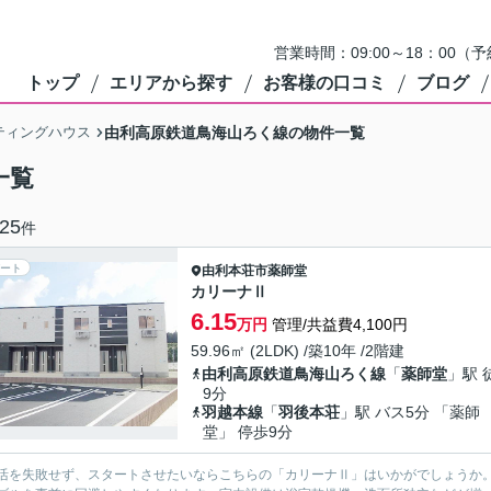
営業時間：09:00～18：0
トップ
エリアから探す
お客様の口コミ
ブログ
ティングハウス
由利高原鉄道鳥海山ろく線の物件一覧
一覧
25
件
ート
由利本荘市
薬師堂
カリーナⅡ
6.15
万円
管理/共益費4,100円
59.96㎡ (2LDK) /築10年 /2階建
由利高原鉄道鳥海山ろく線
「
薬師堂
」駅 
9分
羽越本線
「
羽後本荘
」駅 バス5分 「薬師
堂」 停歩9分
活を失敗せず、スタートさせたいならこちらの「カリーナⅡ」はいかがでしょうか