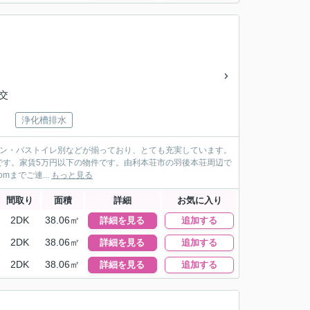
後交
浄化槽排水
コン・バストイレ別などが揃っており、とても充実しています。
です。家賃5万円以下の物件です。由利本荘市の羽後本荘周辺で
omまでご連...
もっと見る
間取り
面積
詳細
お気に入り
2DK
38.06㎡
詳細を見る
追加する
2DK
38.06㎡
詳細を見る
追加する
2DK
38.06㎡
詳細を見る
追加する