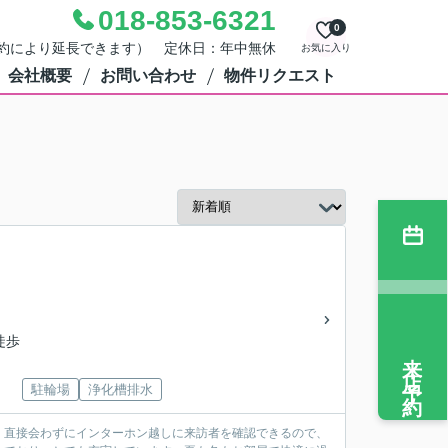
018-853-6321
0
0（予約により延長できます） 定休日：年中無休
お気に入り
会社概要
お問い合わせ
物件リクエスト
徒歩
来店予約
駐輪場
浄化槽排水
。直接会わずにインターホン越しに来訪者を確認できるので、