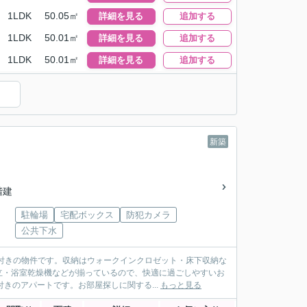
1LDK
50.05㎡
詳細を見る
追加する
1LDK
50.01㎡
詳細を見る
追加する
1LDK
50.01㎡
詳細を見る
追加する
新築
2階建
駐輪場
宅配ボックス
防犯カメラ
公共下水
付きの物件です。収納はウォークインクロゼット・床下収納な
立・浴室乾燥機などが揃っているので、快適に過ごしやすいお
きのアパートです。お部屋探しに関する...
もっと見る