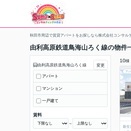
秋田市周辺で賃貸アパートをお探しなら株式会社コンサル
由利高原鉄道鳥海山ろく線の物件
10
棟
由利高原鉄道鳥海山ろく線
変更
アパ
アパート
マンション
一戸建て
賃料
～
新生