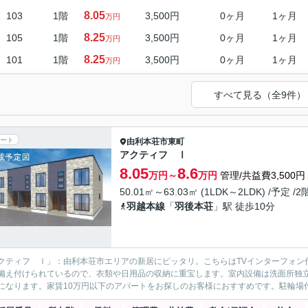
8.05
103
1階
3,500円
0ヶ月
1ヶ月
万円
8.25
105
1階
3,500円
0ヶ月
1ヶ月
万円
8.25
101
1階
3,500円
0ヶ月
1ヶ月
万円
すべて見る（全9件）
ート
由利本荘市
東町
アクティフ Ⅰ
8.05
8.6
万円～
万円
管理/共益費3,500円
50.01㎡～63.03㎡ (1LDK～2LDK) /予定 /
羽越本線
「
羽後本荘
」駅 徒歩10分
クティフ Ⅰ」：由利本荘市エリアの新居にピッタリ。こちらはTVインターフォン
備え付けられているので、衣類や日用品の収納に重宝します。室内設備は洗面所独
になります。家賃10万円以下のアパートをお探しのお客様におすすめです。駐輪場付