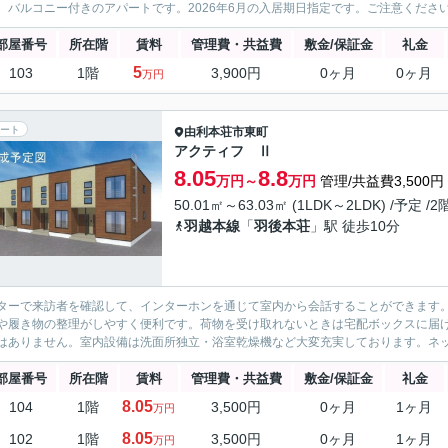
。バルコニー付きのアパートです。2026年6月の入居期日指定です。ご注意ください
部屋番号
所在階
賃料
管理費・共益費
敷金/保証金
礼金
5
103
1階
3,900円
0ヶ月
0ヶ月
万円
ート
由利本荘市
東町
アクティフ Ⅱ
8.05
8.8
万円～
万円
管理/共益費3,500円
50.01㎡～63.03㎡ (1LDK～2LDK) /予定 /
羽越本線
「
羽後本荘
」駅 徒歩10分
ターで来訪者を確認して、インターホンを通じて室内から会話することができます
や履き物の整理がしやすく便利です。荷物を受け取れないときは宅配ボックスに届
はありません。室内設備は洗面所独立・浴室乾燥機など大変充実しております。ネット
部屋番号
所在階
賃料
管理費・共益費
敷金/保証金
礼金
8.05
104
1階
3,500円
0ヶ月
1ヶ月
万円
8.05
102
1階
3,500円
0ヶ月
1ヶ月
万円