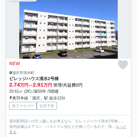
NEW
湯沢市清水町
ビレッジハウス清水2号棟
2.74
2.91
万円～
万円
管理/共益費0円
33.61㎡ (2K) /築50年 /5階建
奥羽本線「湯沢」駅 徒歩12分
光ファイバー
公共下水
湯沢駅周辺への引っ越しをお考えなら「ビレッジハウス清水2号棟」。
室内設備はエアコン・バストイレ別などが揃っているので、快...
もっと
見る