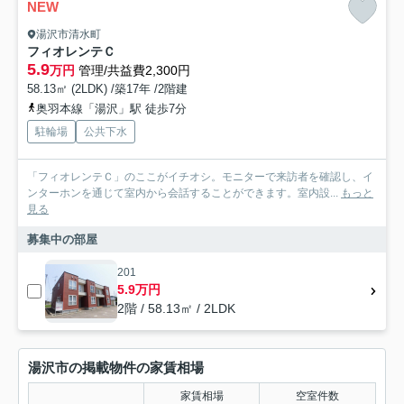
NEW
湯沢市清水町
フィオレンテＣ
5.9
万円
管理/共益費2,300円
58.13㎡ (2LDK) /築17年 /2階建
奥羽本線「湯沢」駅 徒歩7分
駐輪場
公共下水
「フィオレンテＣ」のここがイチオシ。モニターで来訪者を確認し、イ
ンターホンを通じて室内から会話することができます。室内設...
もっと
見る
募集中の部屋
201
5.9万円
2階 / 58.13㎡ / 2LDK
湯沢市の掲載物件の家賃相場
家賃相場
空室件数