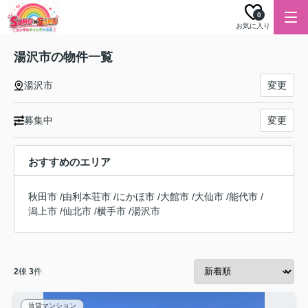
0
お気に入り
湯沢市の物件一覧
湯沢市
変更
募集中
変更
おすすめのエリア
秋田市
/
由利本荘市
/
にかほ市
/
大館市
/
大仙市
/
能代市
/
潟上市
/
仙北市
/
横手市
/
湯沢市
2
棟
3
件
賃貸マンション