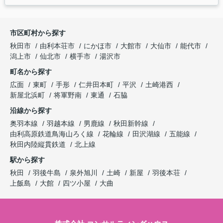
市区町村から探す
秋田市
由利本荘市
にかほ市
大館市
大仙市
能代市
潟上市
仙北市
横手市
湯沢市
町名から探す
広面
東町
手形
仁井田本町
平沢
土崎港西
新屋北浜町
将軍野南
東通
石脇
沿線から探す
奥羽本線
羽越本線
男鹿線
秋田新幹線
由利高原鉄道鳥海山ろく線
花輪線
田沢湖線
五能線
秋田内陸縦貫鉄道
北上線
駅から探す
秋田
羽後牛島
泉外旭川
土崎
新屋
羽後本荘
上飯島
大館
四ツ小屋
大曲