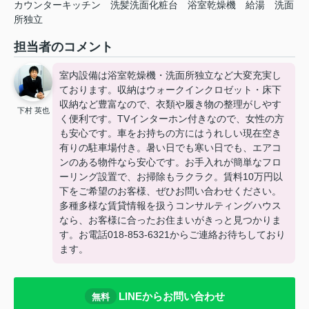
カウンターキッチン
洗髪洗面化粧台
浴室乾燥機
給湯
洗面
所独立
担当者のコメント
室内設備は浴室乾燥機・洗面所独立など大変充実し
ております。収納はウォークインクロゼット・床下
収納など豊富なので、衣類や履き物の整理がしやす
下村 英也
く便利です。TVインターホン付きなので、女性の方
も安心です。車をお持ちの方にはうれしい現在空き
有りの駐車場付き。暑い日でも寒い日でも、エアコ
ンのある物件なら安心です。お手入れが簡単なフロ
ーリング設置で、お掃除もラクラク。賃料10万円以
下をご希望のお客様、ぜひお問い合わせください。
多種多様な賃貸情報を扱うコンサルティングハウス
なら、お客様に合ったお住まいがきっと見つかりま
す。お電話018-853-6321からご連絡お待ちしており
ます。
LINEからお問い合わせ
無料