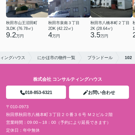
秋田市山王沼田町
秋田市泉南３丁目
秋田市八橋本町２丁目
3LDK (76.78㎡)
2DK (42.22㎡)
2K (28.64㎡)
1
9.2
4
3.5
万円
万円
万円
ィングハウス
にかほ市の物件一覧
プランドール
102
株式会社 コンサルティングハウス
018-853-6321
お問い合わせ
〒010-0973
秋田県秋田市八橋本町３丁目２０番３６号 Ｍ２ビル２階
営業時間：
09:00～18：00（予約により延長できます）
定休日：
年中無休