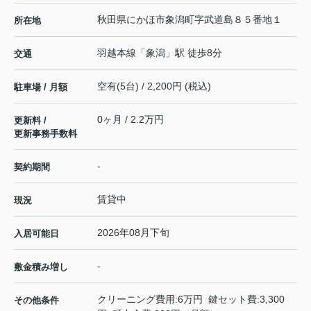
秋田県
にかほ市
象潟町
字武道島８５番地１
所在地
羽越本線
「
象潟
」駅 徒歩8分
交通
空有(5台) / 2,200円 (税込)
駐車場 / 月額
0ヶ月 / 2.2万円
更新料 /
更新事務手数料
-
契約期間
賃貸中
現況
2026年08月下旬
入居可能日
-
敷金積み増し
クリーニング費用:6万円 鍵セット費:3,300
その他条件