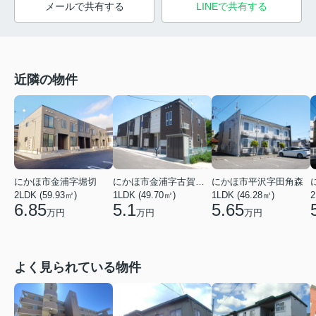
メールで共有する
LINEで共有する
近隣の物件
にかほ市金浦字堀切
にかほ市金浦字古賀の田
にかほ市平沢字田角森
2LDK (59.93㎡)
1LDK (49.70㎡)
1LDK (46.28㎡)
2
6.85
5.1
5.65
万円
万円
万円
よく見られている物件