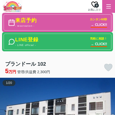
0
お気に入り
来店予約
カンタン60秒
→ CLICK!!
- reservation -
LINE登録
気軽に相談！
→ CLICK!!
- LINE official -
プランドール 102
5
万円
管理/共益費 2,300円
1
/
20