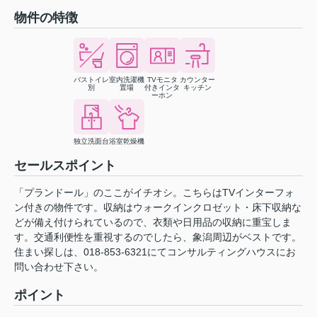
物件の特徴
バストイレ
室内洗濯機
TVモニタ
カウンター
別
置場
付きインタ
キッチン
ーホン
独立洗面台
浴室乾燥機
セールスポイント
「プランドール」のここがイチオシ。こちらはTVインターフォ
ン付きの物件です。収納はウォークインクロゼット・床下収納な
どが備え付けられているので、衣類や日用品の収納に重宝しま
す。交通利便性を重視するのでしたら、象潟周辺がベストです。
住まい探しは、018-853-6321にてコンサルティングハウスにお
問い合わせ下さい。
ポイント