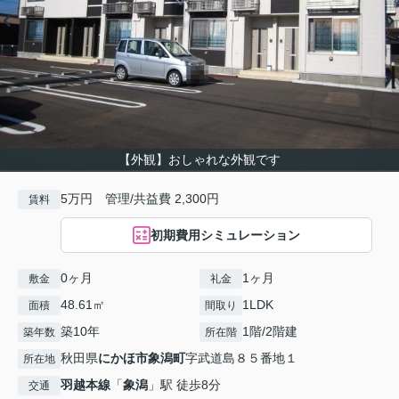
【外観】おしゃれな外観です
5万円 管理/共益費 2,300円
賃料
初期費用シミュレーション
0ヶ月
1ヶ月
敷金
礼金
48.61㎡
1LDK
面積
間取り
築10年
1階/2階建
築年数
所在階
秋田県
にかほ市
象潟町
字武道島８５番地１
所在地
羽越本線
「
象潟
」駅 徒歩8分
交通