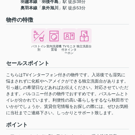
羽越本線
「
羽後牛島
」駅 徒歩38分
奥羽本線
「
泉外旭川
」駅 徒歩53分
物件の特徴
バストイレ
室内洗濯機
TVモニタ
独立洗面台
別
置場
付きインタ
ーホン
セールスポイント
こちらはTVインターフォン付きの物件です。入浴後でも湿気に
悩まされずに化粧やヘアメイクができる独立洗面台があります。
引っ越しの希望日などあればお伝えください。対応させていただ
きます。バルコニー付きの物件でおすすめです。バスルームとト
イレが分かれています。利便性の高い暮らしをするなら秋田市で
いかがでしょうか。賃貸住宅情報をお探しの際には、ぜひお気軽
に当社までご連絡下さい。しっかりとサポート致します。
ポイント