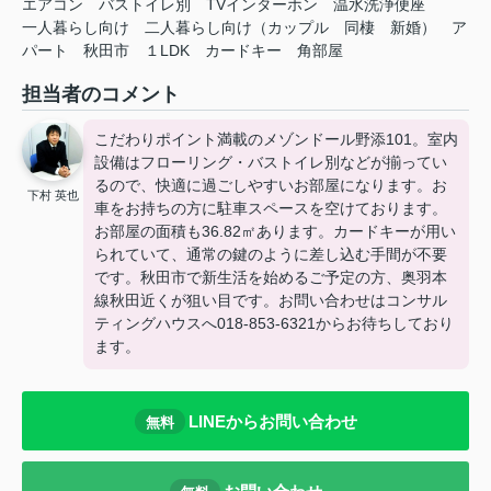
エアコン
バストイレ別
TVインターホン
温水洗浄便座
一人暮らし向け
二人暮らし向け（カップル
同棲
新婚）
ア
パート
秋田市
１LDK
カードキー
角部屋
担当者のコメント
こだわりポイント満載のメゾンドール野添101。室内
設備はフローリング・バストイレ別などが揃ってい
るので、快適に過ごしやすいお部屋になります。お
下村 英也
車をお持ちの方に駐車スペースを空けております。
お部屋の面積も36.82㎡あります。カードキーが用い
られていて、通常の鍵のように差し込む手間が不要
です。秋田市で新生活を始めるご予定の方、奥羽本
線秋田近くが狙い目です。お問い合わせはコンサル
ティングハウスへ018-853-6321からお待ちしており
ます。
LINEからお問い合わせ
無料