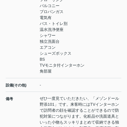
バルコニー
プロパンガス
電気有
バス・トイレ別
温水洗浄便座
シャワー
独立洗面台
エアコン
シューズボックス
BS
TVモニタ付インターホン
角部屋
-
設備(その他)
ぜひ一度見ていただきたい、「メゾンドール
備考
野添101」です。来客時にはTVインターホン
で訪問者の顔を確認することができるので防
犯対策につながります。化粧品や洗面道具と
いった小物もスッキリまとめて収納できる独