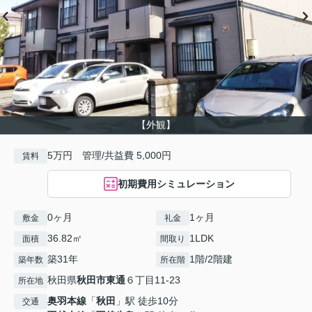
【外観】
5万円 管理/共益費 5,000円
賃料
初期費用シミュレーション
0ヶ月
1ヶ月
敷金
礼金
36.82㎡
1LDK
面積
間取り
築31年
1階/2階建
築年数
所在階
秋田県
秋田市
東通
６丁目11-23
所在地
奥羽本線
「
秋田
」駅 徒歩10分
交通