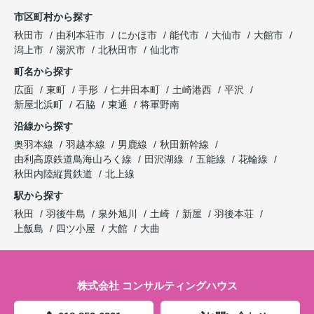
市区町村から探す
秋田市
由利本荘市
にかほ市
能代市
大仙市
大館市
潟上市
湯沢市
北秋田市
仙北市
町名から探す
広面
東町
手形
仁井田本町
土崎港西
平沢
新屋北浜町
石脇
東通
将軍野南
沿線から探す
奥羽本線
羽越本線
男鹿線
秋田新幹線
由利高原鉄道鳥海山ろく線
田沢湖線
五能線
花輪線
秋田内陸縦貫鉄道
北上線
駅から探す
秋田
羽後牛島
泉外旭川
土崎
新屋
羽後本荘
上飯島
四ツ小屋
大館
大曲
株式会社 コンサルティングハウス