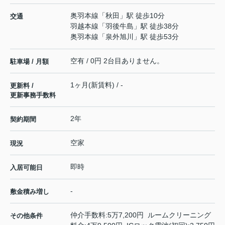
奥羽本線
「
秋田
」駅 徒歩10分
交通
羽越本線
「
羽後牛島
」駅 徒歩38分
奥羽本線
「
泉外旭川
」駅 徒歩53分
空有 / 0円 2台目ありません。
駐車場 / 月額
1ヶ月(新賃料) / -
更新料 /
更新事務手数料
2年
契約期間
空家
現況
即時
入居可能日
-
敷金積み増し
仲介手数料:5万7,200円 ルームクリーニング
その他条件