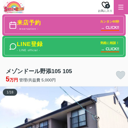
0
お気に入り
来店予約
カンタン60秒
→ CLICK!!
- reservation -
LINE登録
気軽に相談！
→ CLICK!!
- LINE official -
メゾンドール野添105 105
5
万円
管理/共益費 5,000円
1
/
18