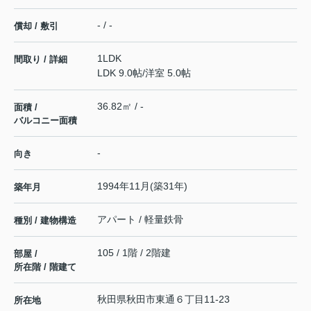
- / -
償却 / 敷引
1LDK
間取り / 詳細
LDK 9.0帖
/
洋室 5.0帖
36.82㎡ / -
面積 /
バルコニー面積
-
向き
1994年11月(築31年)
築年月
アパート / 軽量鉄骨
種別 / 建物構造
105 / 1階 / 2階建
部屋 /
所在階 / 階建て
秋田県
秋田市
東通
６丁目11-23
所在地