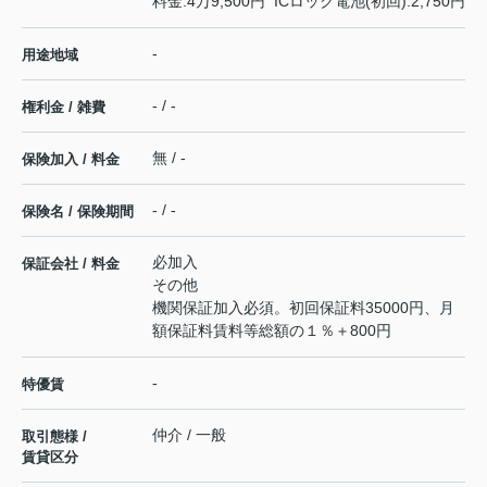
料金:4万9,500円 ICロック電池(初回):2,750円
-
用途地域
- / -
権利金 / 雑費
無 / -
保険加入 / 料金
- / -
保険名 / 保険期間
必加入
保証会社 / 料金
その他
機関保証加入必須。初回保証料35000円、月
額保証料賃料等総額の１％＋800円
-
特優賃
仲介 / 一般
取引態様 /
賃貸区分