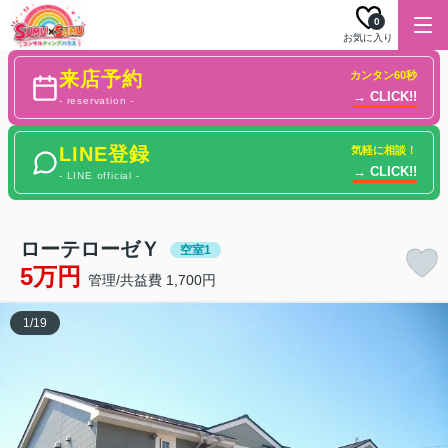
0
お気に入り
来店予約
カンタン60秒
→ CLICK!!
- reservation -
LINE登録
気軽に相談！
→ CLICK!!
- LINE official -
ローテローゼＹ
空室1
5万円
管理/共益費 1,700円
1
/
19