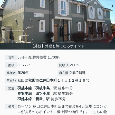
【外観】外観も気になるポイント
5万円 管理/共益費 1,700円
賃料
59.77㎡
2LDK
面積
間取り
築29年
2階/2階建
築年数
所在階
秋田県
秋田市
仁井田本町
１丁目１２番１６号
所在地
羽越本線
「
羽後牛島
」駅 徒歩32分
交通
奥羽本線
「
四ツ小屋
」駅 徒歩38分
羽越本線
「
新屋
」駅 徒歩75分
ローソン 秋田仁井田本町店まで徒歩6分と近場にコンビ
備考
ニがあるのもポイント。最上階の物件です。こちらの物