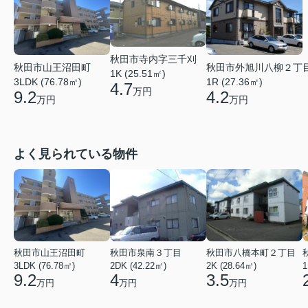
秋田市寺内字三千刈
秋田市山王沼田町
秋田市外旭川八柳２丁
1K (25.51㎡)
3LDK (76.78㎡)
1R (27.36㎡)
4.7
万円
9.2
4.2
万円
万円
よく見られている物件
秋田市山王沼田町
秋田市泉南３丁目
秋田市八橋本町２丁目
3LDK (76.78㎡)
2DK (42.22㎡)
2K (28.64㎡)
1
9.2
4
3.5
万円
万円
万円