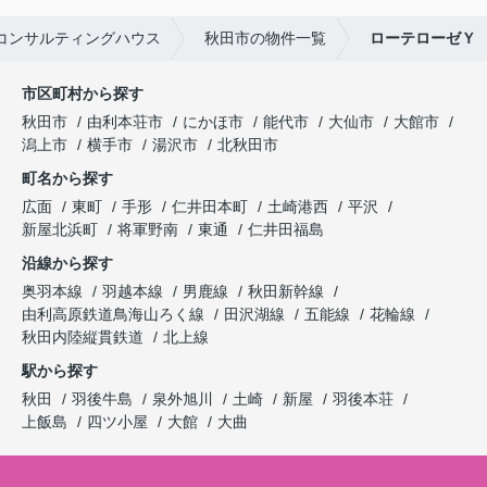
コンサルティングハウス
秋田市の物件一覧
ローテローゼＹ
市区町村から探す
秋田市
由利本荘市
にかほ市
能代市
大仙市
大館市
潟上市
横手市
湯沢市
北秋田市
町名から探す
広面
東町
手形
仁井田本町
土崎港西
平沢
新屋北浜町
将軍野南
東通
仁井田福島
沿線から探す
奥羽本線
羽越本線
男鹿線
秋田新幹線
由利高原鉄道鳥海山ろく線
田沢湖線
五能線
花輪線
秋田内陸縦貫鉄道
北上線
駅から探す
秋田
羽後牛島
泉外旭川
土崎
新屋
羽後本荘
上飯島
四ツ小屋
大館
大曲