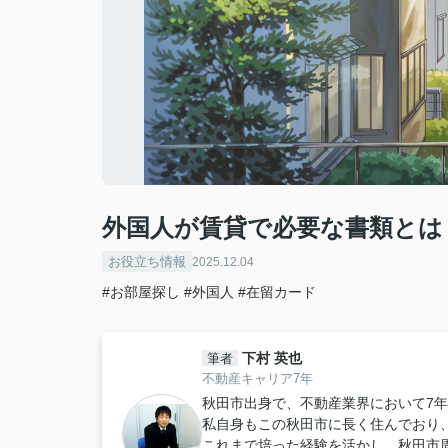
外国人が賃貸で必要な書類とは
お役立ち情報
2025.12.04
#お部屋探し
#外国人
#在留カード
下村 英也
筆者
不動産キャリア7年
秋田市出身で、不動産業界において7
私自身もこの秋田市に長く住んでおり
これまで培った経験を活かし、秋田市