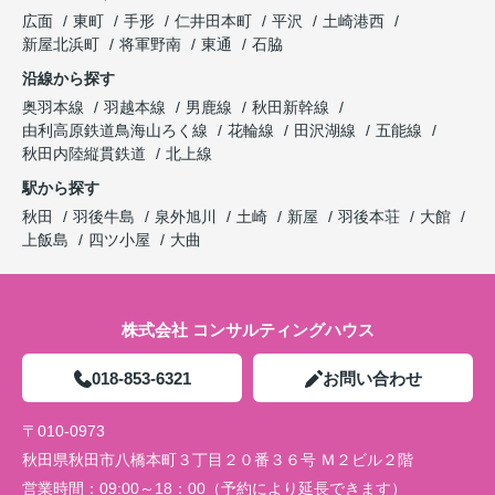
広面
東町
手形
仁井田本町
平沢
土崎港西
新屋北浜町
将軍野南
東通
石脇
沿線から探す
奥羽本線
羽越本線
男鹿線
秋田新幹線
由利高原鉄道鳥海山ろく線
花輪線
田沢湖線
五能線
秋田内陸縦貫鉄道
北上線
駅から探す
秋田
羽後牛島
泉外旭川
土崎
新屋
羽後本荘
大館
上飯島
四ツ小屋
大曲
株式会社 コンサルティングハウス
018-853-6321
お問い合わせ
〒010-0973
秋田県秋田市八橋本町３丁目２０番３６号 Ｍ２ビル２階
営業時間：
09:00～18：00（予約により延長できます）