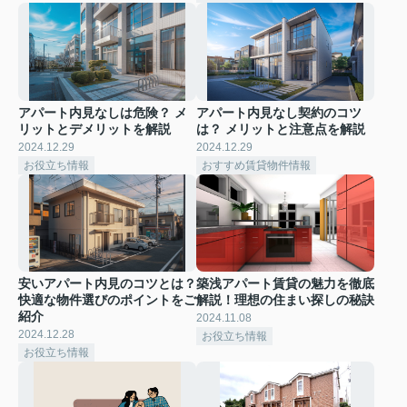
アパート内見なしは危険？ メ
アパート内見なし契約のコツ
リットとデメリットを解説
は？ メリットと注意点を解説
2024.12.29
2024.12.29
お役立ち情報
おすすめ賃貸物件情報
安いアパート内見のコツとは？
築浅アパート賃貸の魅力を徹底
快適な物件選びのポイントをご
解説！理想の住まい探しの秘訣
紹介
2024.11.08
2024.12.28
お役立ち情報
お役立ち情報