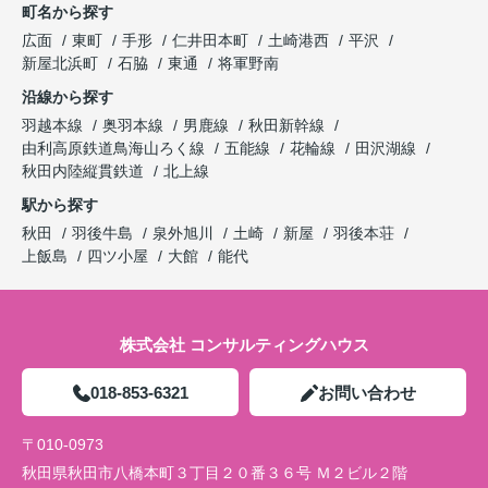
町名から探す
広面
東町
手形
仁井田本町
土崎港西
平沢
新屋北浜町
石脇
東通
将軍野南
沿線から探す
羽越本線
奥羽本線
男鹿線
秋田新幹線
由利高原鉄道鳥海山ろく線
五能線
花輪線
田沢湖線
秋田内陸縦貫鉄道
北上線
駅から探す
秋田
羽後牛島
泉外旭川
土崎
新屋
羽後本荘
上飯島
四ツ小屋
大館
能代
株式会社 コンサルティングハウス
018-853-6321
お問い合わせ
〒010-0973
秋田県秋田市八橋本町３丁目２０番３６号 Ｍ２ビル２階