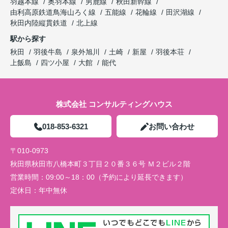
羽越本線
奥羽本線
男鹿線
秋田新幹線
由利高原鉄道鳥海山ろく線
五能線
花輪線
田沢湖線
秋田内陸縦貫鉄道
北上線
駅から探す
秋田
羽後牛島
泉外旭川
土崎
新屋
羽後本荘
上飯島
四ツ小屋
大館
能代
株式会社 コンサルティングハウス
018-853-6321
お問い合わせ
〒010-0973
秋田県秋田市八橋本町３丁目２０番３６号 Ｍ２ビル２階
営業時間：
09:00～18：00（予約により延長できます）
定休日：
年中無休