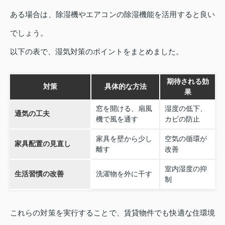
ある場合は、除湿機やエアコンの除湿機能を活用すると良い
でしょう。
以下の表で、湿気対策のポイントをまとめました。
期待される効
対策
具体的な方法
果
窓を開ける、扇風
湿度の低下、
通気の工夫
機で風を通す
カビの防止
家具を壁から少し
空気の循環が
家具配置の見直し
離す
改善
室内湿度の抑
生活習慣の改善
洗濯物を外に干す
制
これらの対策を実行することで、賃貸物件でも快適な住環境