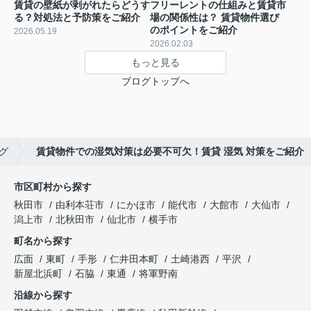
賃貸の壁紙が剥がれたらどうす
フリーレントの仕組みと賃貸市
る？対処法と予防策をご紹介
場の関係性は？ 賃貸物件選び
のポイントをご紹介
2026.05.19
2026.02.03
もっと見る
ブログトップへ
グ
賃貸物件での湿気対策は必要不可欠！賃貸 湿気 対策をご紹介
市区町村から探す
秋田市
由利本荘市
にかほ市
能代市
大館市
大仙市
潟上市
北秋田市
仙北市
横手市
町名から探す
広面
東町
手形
仁井田本町
土崎港西
平沢
新屋北浜町
石脇
東通
将軍野南
沿線から探す