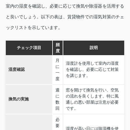
室内の湿度を確認し、必要に応じて換気や除湿器を活用する
と良いでしょう。以下の表は、賃貸物件での湿気対策のチェ
ックリストを示しています。
頻
チェック項目
説明
度
月
湿度計を使用して室内の湿度
に
湿度確認
を確認し、必要に応じて対策
一
を講じます。
度
週
窓を開けて換気を行い、空気
に
の流れを良くします。特に風
換気の実施
数
通しの悪い部屋は注意が必要
回
です。
必
要
湿度が高い日には除湿機を使