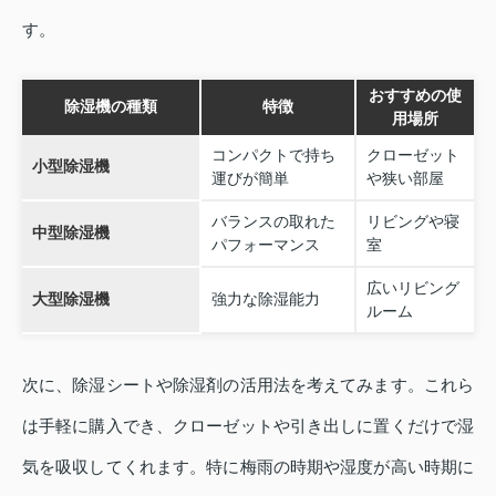
す。
おすすめの使
除湿機の種類
特徴
用場所
コンパクトで持ち
クローゼット
小型除湿機
運びが簡単
や狭い部屋
バランスの取れた
リビングや寝
中型除湿機
パフォーマンス
室
広いリビング
大型除湿機
強力な除湿能力
ルーム
次に、除湿シートや除湿剤の活用法を考えてみます。これら
は手軽に購入でき、クローゼットや引き出しに置くだけで湿
気を吸収してくれます。特に梅雨の時期や湿度が高い時期に