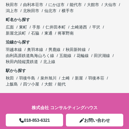
秋田市
由利本荘市
にかほ市
能代市
大館市
大仙市
潟上市
北秋田市
仙北市
横手市
町名から探す
広面
東町
手形
仁井田本町
土崎港西
平沢
新屋北浜町
石脇
東通
将軍野南
沿線から探す
羽越本線
奥羽本線
男鹿線
秋田新幹線
由利高原鉄道鳥海山ろく線
五能線
花輪線
田沢湖線
秋田内陸縦貫鉄道
北上線
駅から探す
秋田
羽後牛島
泉外旭川
土崎
新屋
羽後本荘
上飯島
四ツ小屋
大館
能代
株式会社 コンサルティングハウス
018-853-6321
お問い合わせ