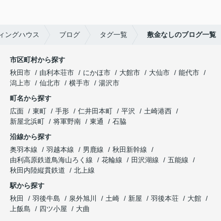
ィングハウス
ブログ
タグ一覧
敷金なしのブログ一覧
市区町村から探す
秋田市
由利本荘市
にかほ市
大館市
大仙市
能代市
潟上市
仙北市
横手市
湯沢市
町名から探す
広面
東町
手形
仁井田本町
平沢
土崎港西
新屋北浜町
将軍野南
東通
石脇
沿線から探す
奥羽本線
羽越本線
男鹿線
秋田新幹線
由利高原鉄道鳥海山ろく線
花輪線
田沢湖線
五能線
秋田内陸縦貫鉄道
北上線
駅から探す
秋田
羽後牛島
泉外旭川
土崎
新屋
羽後本荘
大館
上飯島
四ツ小屋
大曲