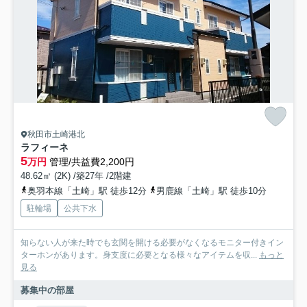
秋田市土崎港北
ラフィーネ
5
万円
管理/共益費2,200円
48.62㎡ (2K) /築27年 /2階建
奥羽本線「土崎」駅 徒歩12分
男鹿線「土崎」駅 徒歩10分
駐輪場
公共下水
知らない人が来た時でも玄関を開ける必要がなくなるモニター付きイン
ターホンがあります。身支度に必要となる様々なアイテムを収...
もっと
見る
募集中の部屋