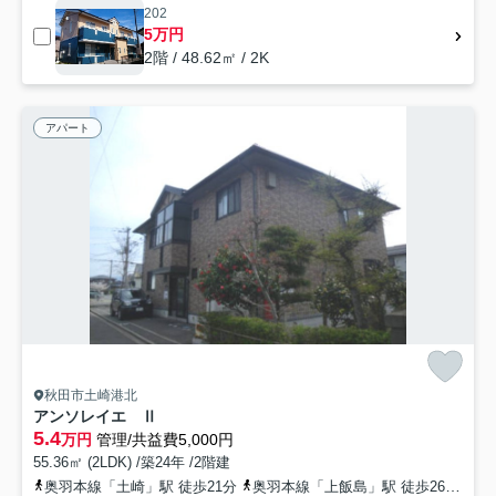
202
5万円
2階 / 48.62㎡ / 2K
アパート
秋田市土崎港北
アンソレイエ Ⅱ
5.4
万円
管理/共益費5,000円
55.36㎡ (2LDK) /築24年 /2階建
奥羽本線「土崎」駅 徒歩21分
奥羽本線「上飯島」駅 徒歩26分
奥