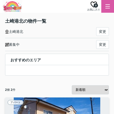
0
お気に入り
土崎港北の物件一覧
土崎港北
変更
募集中
変更
おすすめのエリア
2
棟
2
件
アパート