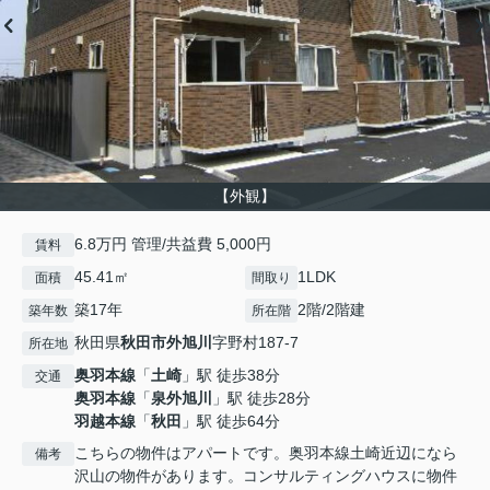
【外観】
6.8万円 管理/共益費 5,000円
賃料
45.41㎡
1LDK
面積
間取り
築17年
2階/2階建
築年数
所在階
秋田県
秋田市
外旭川
字野村187-7
所在地
奥羽本線
「
土崎
」駅 徒歩38分
交通
奥羽本線
「
泉外旭川
」駅 徒歩28分
羽越本線
「
秋田
」駅 徒歩64分
こちらの物件はアパートです。奥羽本線土崎近辺になら
備考
沢山の物件があります。コンサルティングハウスに物件