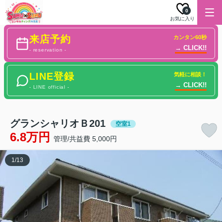
0
お気に入り
来店予約
カンタン60秒
→ CLICK!!
- reservation -
LINE登録
気軽に相談！
→ CLICK!!
- LINE official -
グランシャリオＢ201
空室1
6.8万円
管理/共益費 5,000円
1
/
13