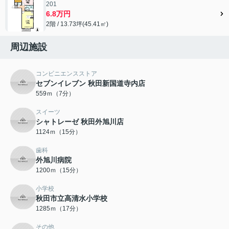
201
6.8万円
2階 / 13.73坪(45.41㎡)
周辺施設
コンビニエンスストア
セブンイレブン 秋田新国道寺内店
559ｍ（7分）
スイーツ
シャトレーゼ 秋田外旭川店
1124ｍ（15分）
歯科
外旭川病院
1200ｍ（15分）
小学校
秋田市立高清水小学校
1285ｍ（17分）
その他