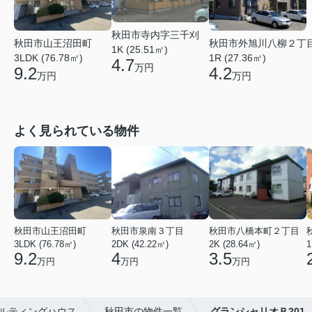
秋田市寺内字三千刈
秋田市山王沼田町
秋田市外旭川八柳２丁
1K (25.51㎡)
3LDK (76.78㎡)
1R (27.36㎡)
4.7
万円
9.2
4.2
万円
万円
よく見られている物件
秋田市山王沼田町
秋田市泉南３丁目
秋田市八橋本町２丁目
3LDK (76.78㎡)
2DK (42.22㎡)
2K (28.64㎡)
1
9.2
4
3.5
万円
万円
万円
ルティングハウス
秋田市の物件一覧
グランシャリオＢ201