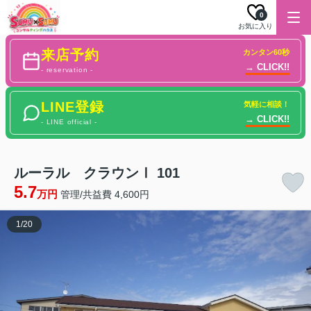
0
お気に入り
来店予約
カンタン60秒
→ CLICK!!
- reservation -
LINE登録
気軽に相談！
→ CLICK!!
- LINE official -
ルーラル クラウンⅠ 101
5.7
万円
管理/共益費 4,600円
1
/
20