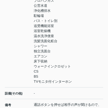
プロパンガス
公営水道
浄化槽排水
駐輪場
バス・トイレ別
追焚機能浴室
浴室乾燥機
温水洗浄便座
洗髪洗面化粧台
シャワー
独立洗面台
エアコン
床下収納
ウォークインクロゼット
CS
BS
TVモニタ付インターホン
-
設備(その他)
通話ボタンを押せば相手の声が聞けるので、
備考