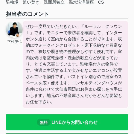
駐輪場
追い焚き
洗面所独立
温水洗浄便座
CS
担当者のコメント
ぜひ一度見ていただきたい、「ルーラル クラウン
Ⅰ」です。モニターで来訪者を確認して、インター
ホンを通じて室内から会話することができます。収
下村 英也
納はウォークインクロゼット・床下収納など豊富な
ので、衣類や履き物の整理がしやすく便利です。室
内設備は浴室乾燥機・洗面所独立などが揃ってお
り、とても充実しています。駐輪場付きの物件で
す。快適に生活する上で欠かせないエアコンが設置
されている物件です。バストイレ別なので浴室のス
ペースを広く使えます。コンサルティングハウスが
条件に合わせて大仙市周辺のお住まい探しをお手伝
いします。地元の不動産屋さんだからどんな要望も
お任せ下さい。
LINEからお問い合わせ
無料