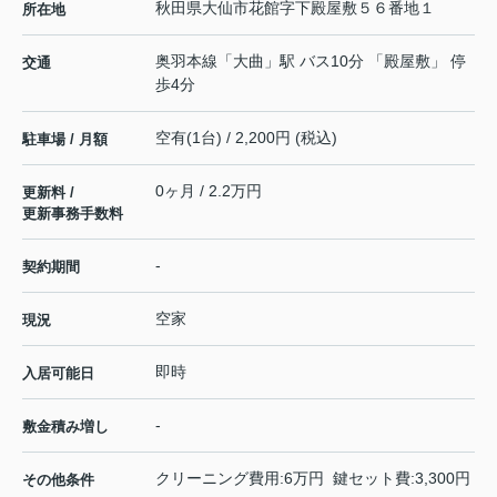
秋田県
大仙市
花館
字下殿屋敷５６番地１
所在地
奥羽本線
「
大曲
」駅 バス10分 「殿屋敷」 停
交通
歩4分
空有(1台) / 2,200円 (税込)
駐車場 / 月額
0ヶ月 / 2.2万円
更新料 /
更新事務手数料
-
契約期間
空家
現況
即時
入居可能日
-
敷金積み増し
クリーニング費用:6万円 鍵セット費:3,300円
その他条件