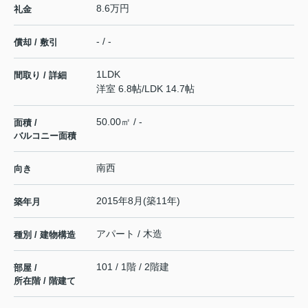
8.6万円
礼金
- / -
償却 / 敷引
1LDK
間取り / 詳細
洋室 6.8帖
/
LDK 14.7帖
50.00㎡ / -
面積 /
バルコニー面積
南西
向き
2015年8月(築11年)
築年月
アパート / 木造
種別 / 建物構造
101 / 1階 / 2階建
部屋 /
所在階 / 階建て