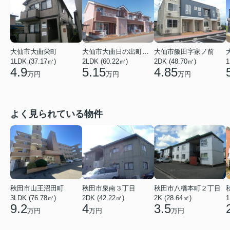
大仙市大曲栄町
大仙市飯田字家ノ前
大仙市大曲日の出町２丁目
1LDK (37.17㎡)
2DK (48.70㎡)
1
2LDK (60.22㎡)
4.9
4.85
5.15
万円
万円
万円
よく見られている物件
秋田市山王沼田町
秋田市泉南３丁目
秋田市八橋本町２丁目
3LDK (76.78㎡)
2DK (42.22㎡)
2K (28.64㎡)
1
9.2
4
3.5
万円
万円
万円