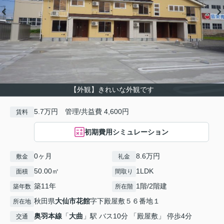
【外観】きれいな外観です
5.7万円 管理/共益費 4,600円
賃料
初期費用シミュレーション
0ヶ月
8.6万円
敷金
礼金
50.00㎡
1LDK
面積
間取り
築11年
1階/2階建
築年数
所在階
秋田県
大仙市
花館
字下殿屋敷５６番地１
所在地
奥羽本線
「
大曲
」駅 バス10分 「殿屋敷」 停歩4分
交通