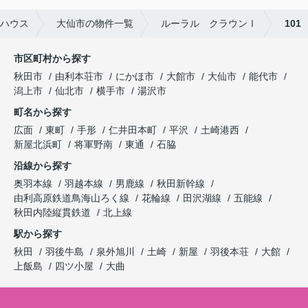
ハウス
大仙市の物件一覧
ルーラル クラウンⅠ
101
市区町村から探す
秋田市
由利本荘市
にかほ市
大館市
大仙市
能代市
潟上市
仙北市
横手市
湯沢市
町名から探す
広面
東町
手形
仁井田本町
平沢
土崎港西
新屋北浜町
将軍野南
東通
石脇
沿線から探す
奥羽本線
羽越本線
男鹿線
秋田新幹線
由利高原鉄道鳥海山ろく線
花輪線
田沢湖線
五能線
秋田内陸縦貫鉄道
北上線
駅から探す
秋田
羽後牛島
泉外旭川
土崎
新屋
羽後本荘
大館
上飯島
四ツ小屋
大曲