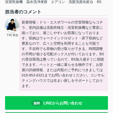
浴室乾燥機
温水洗浄便座
エアコン
洗髪洗面化粧台
BS
担当者のコメント
新着情報：ドゥ・エスポワールの空室情報ならコチ
ラ。室内設備は洗面所独立・浴室乾燥機など豊富に
揃っており、過ごしやすいお部屋になっておりま
下村 英也
す。収納はウォークインクロゼット・床下収納など
豊富なので、広々と空間を利用することも可能で
す。不在時でも荷物の受け取りができる、時間調整
の手間が省ける宅配ボックスが付いております。BS
の受信環境は整っているので、BS加入後すぐに視聴
できます。ペットと一緒に暮らせる物件です。お部
屋の詳細情報、または内覧のご予約につきましては
018-853-6321までお問い合わせください。コンサル
ティングハウスでは住まい探しをサポートしており
ます。
LINEからお問い合わせ
無料