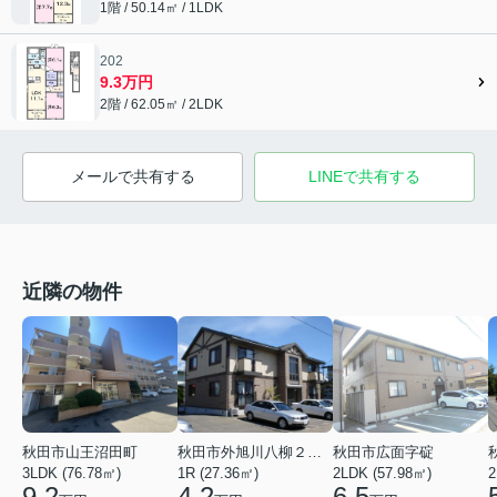
1階 / 50.14㎡ / 1LDK
202
9.3万円
2階 / 62.05㎡ / 2LDK
メールで共有する
LINEで共有する
近隣の物件
秋田市山王沼田町
秋田市外旭川八柳２丁目
秋田市広面字碇
3LDK (76.78㎡)
1R (27.36㎡)
2LDK (57.98㎡)
2
9.2
4.2
6.5