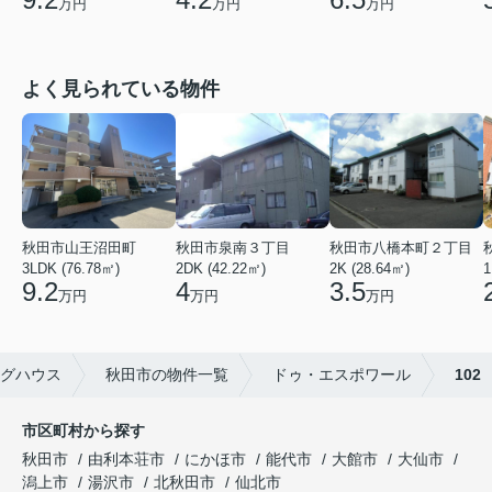
万円
万円
万円
よく見られている物件
秋田市山王沼田町
秋田市泉南３丁目
秋田市八橋本町２丁目
3LDK (76.78㎡)
2DK (42.22㎡)
2K (28.64㎡)
1
9.2
4
3.5
万円
万円
万円
グハウス
秋田市の物件一覧
ドゥ・エスポワール
102
市区町村から探す
秋田市
由利本荘市
にかほ市
能代市
大館市
大仙市
潟上市
湯沢市
北秋田市
仙北市