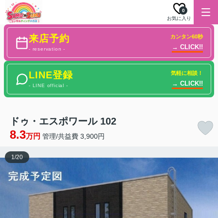
0
お気に入り
来店予約
カンタン60秒
→ CLICK!!
- reservation -
LINE登録
気軽に相談！
→ CLICK!!
- LINE official -
ドゥ・エスポワール 102
8.3
万円
管理/共益費 3,900円
1
/
20