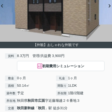
【外観】おしゃれな外観です
8.3万円 管理/共益費 3,900円
賃料
初期費用シミュレーション
0ヶ月
1ヶ月
敷金
礼金
50.14㎡
1LDK
面積
間取り
予定
1階/2階建
築年数
所在階
秋田県
秋田市
広面
字近藤堰越２６番地３
所在地
秋田新幹線
「
秋田
」駅 徒歩31分
交通