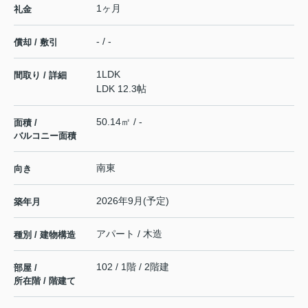
1ヶ月
礼金
- / -
償却 / 敷引
1LDK
間取り / 詳細
LDK 12.3帖
50.14㎡ / -
面積 /
バルコニー面積
南東
向き
2026年9月(予定)
築年月
アパート / 木造
種別 / 建物構造
102 / 1階 / 2階建
部屋 /
所在階 / 階建て