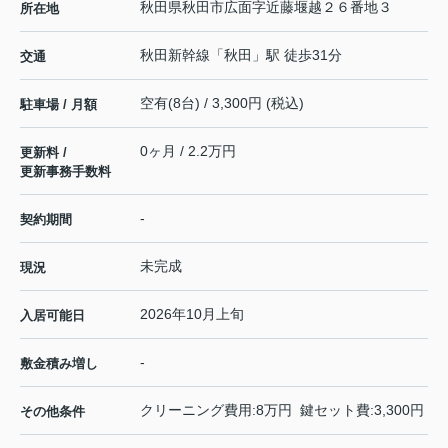
秋田県
秋田市
広面
字近藤堰越２６番地３
所在地
秋田新幹線
「
秋田
」駅 徒歩31分
交通
空有(8台) / 3,300円 (税込)
駐車場 / 月額
0ヶ月 / 2.2万円
更新料 /
更新事務手数料
-
契約期間
未完成
現況
2026年10月上旬
入居可能日
-
敷金積み増し
クリーニング費用:8万円 鍵セット費:3,300円
その他条件