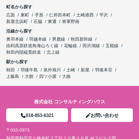
町名から探す
広面
東町
手形
仁井田本町
土崎港西
平沢
新屋北浜町
石脇
東通
将軍野南
沿線から探す
奥羽本線
羽越本線
男鹿線
秋田新幹線
由利高原鉄道鳥海山ろく線
花輪線
田沢湖線
五能線
秋田内陸縦貫鉄道
北上線
駅から探す
秋田
羽後牛島
泉外旭川
土崎
新屋
羽後本荘
上飯島
大館
四ツ小屋
大曲
株式会社 コンサルティングハウス
018-853-6321
お問い合わせ
〒010-0973
秋田県秋田市八橋本町３丁目２０番３６号 Ｍ２ビル２階