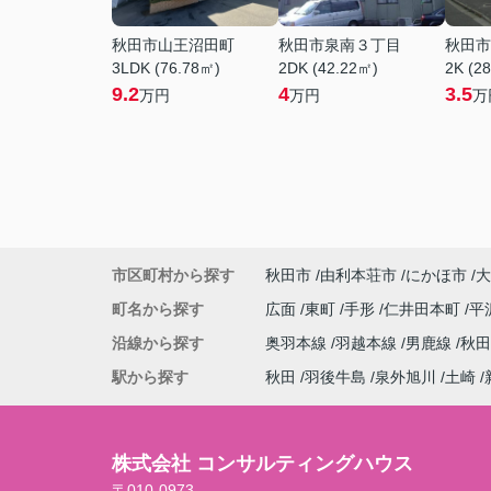
秋田市山王沼田町
秋田市泉南３丁目
秋田市
3LDK (76.78㎡)
2DK (42.22㎡)
2K (2
9.2
4
3.5
万円
万円
万
市区町村から探す
秋田市
由利本荘市
にかほ市
大
町名から探す
広面
東町
手形
仁井田本町
平
沿線から探す
奥羽本線
羽越本線
男鹿線
秋
駅から探す
秋田
羽後牛島
泉外旭川
土崎
株式会社 コンサルティングハウス
〒010-0973