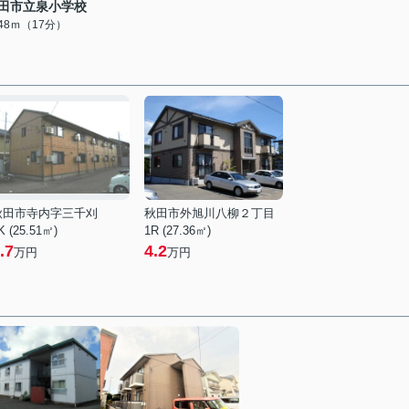
田市立泉小学校
348ｍ（17分）
秋田市寺内字三千刈
秋田市外旭川八柳２丁目
K (25.51㎡)
1R (27.36㎡)
.7
4.2
万円
万円