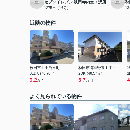
セブンイレブン 秋田寺内堂ノ沢店
秋
1275ｍ（16分）
1
近隣の物件
秋田市山王沼田町
秋田市将軍野東１丁目
3LDK (76.78㎡)
2DK (48.57㎡)
1
9.2
5.7
4
万円
万円
よく見られている物件