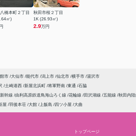
八橋本町２丁目
秋田市桜２丁目
8.64㎡)
1K (26.93㎡)
2.9
円
万円
館市
大仙市
能代市
潟上市
仙北市
横手市
湯沢市
沢
土崎港西
新屋北浜町
将軍野南
東通
石脇
田新幹線
由利高原鉄道鳥海山ろく線
花輪線
田沢湖線
五能線
秋田内陸
新屋
羽後本荘
大館
上飯島
四ツ小屋
大曲
トップページ