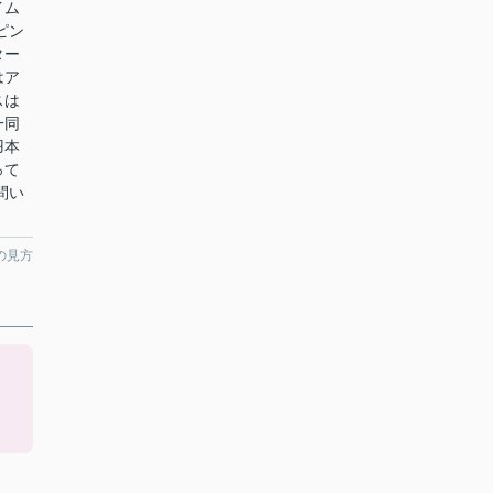
イム
ピン
ター
はア
スは
一同
羽本
って
お問い
の見方