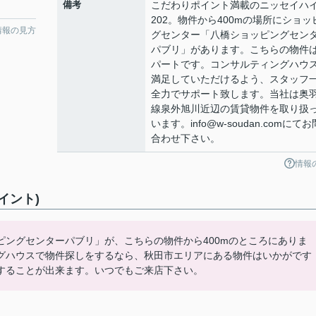
備考
こだわりポイント満載のニッセイハ
202。物件から400mの場所にショッ
情報の見方
グセンター「八橋ショッピングセン
パブリ」があります。こちらの物件
パートです。コンサルティングハウ
満足していただけるよう、スタッフ
全力でサポート致します。当社は奥
線泉外旭川近辺の賃貸物件を取り扱
います。info@w-soudan.comにて
合わせ下さい。
情報
イント)
ングセンターパブリ」が、こちらの物件から400mのところにありま
グハウスで物件探しをするなら、秋田市エリアにある物件はいかがです
することが出来ます。いつでもご来店下さい。