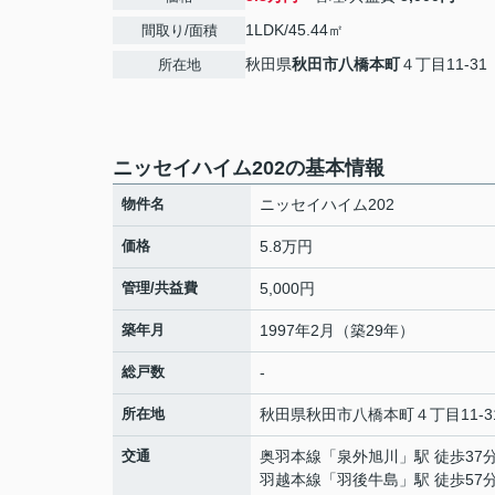
1LDK/45.44㎡
間取り/面積
秋田県
秋田市
八橋本町
４丁目11-31
所在地
ニッセイハイム202の基本情報
物件名
ニッセイハイム202
価格
5.8万円
管理/共益費
5,000円
築年月
1997年2月（築29年）
総戸数
-
所在地
秋田県
秋田市
八橋本町
４丁目11-3
交通
奥羽本線
「
泉外旭川
」駅 徒歩37
羽越本線
「
羽後牛島
」駅 徒歩57