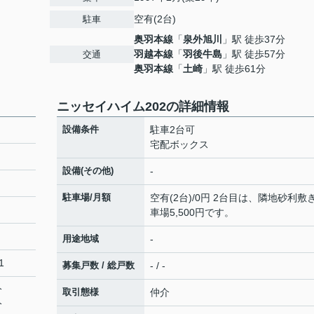
空有(2台)
駐車
奥羽本線
「
泉外旭川
」駅 徒歩37分
羽越本線
「
羽後牛島
」駅 徒歩57分
交通
奥羽本線
「
土崎
」駅 徒歩61分
ニッセイハイム202の詳細情報
設備条件
駐車2台可
宅配ボックス
設備(その他)
-
駐車場/月額
空有(2台)/0円 2台目は、隣地砂利敷
車場5,500円です。
用途地域
-
1
募集戸数 / 総戸数
- / -
分
取引態様
仲介
分