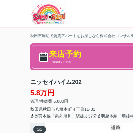
秋田市周辺で賃貸アパートをお探しなら株式会社コンサル
来店予約
- reservation -
ニッセイハイム202
5.8万円
管理/共益費 5,000円
秋田県
秋田市
八橋本町
４丁目11-31
奥羽本線「泉外旭川」駅徒歩37分
羽越本線「羽後牛
1
/
1