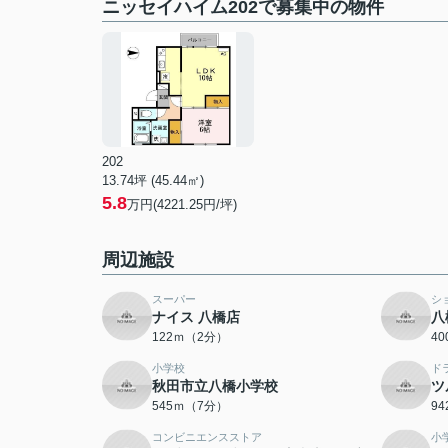
ニッセイハイム202で募集中の物件
202
13.74坪 (45.44㎡)
5.8
万円(4221.25円/坪)
周辺施設
スーパー
シ
ナイス 八橋店
八
122ｍ（2分）
4
小学校
ド
秋田市立八橋小学校
ツ
545ｍ（7分）
9
コンビニエンスストア
小