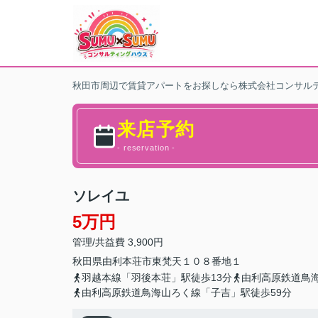
秋田市周辺で賃貸アパートをお探しなら株式会社コンサル
来店予約
- reservation -
ソレイユ
5万円
管理/共益費 3,900円
秋田県
由利本荘市
東梵天
１０８番地１
羽越本線「羽後本荘」駅徒歩13分
由利高原鉄道鳥海
由利高原鉄道鳥海山ろく線「子吉」駅徒歩59分