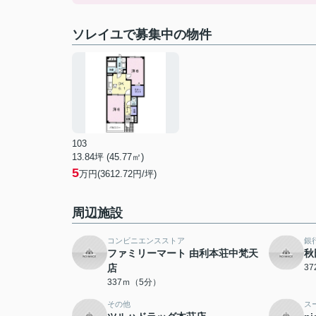
ソレイユで募集中の物件
103
13.84坪 (45.77㎡)
5
万円(3612.72円/坪)
周辺施設
コンビニエンスストア
銀
ファミリーマート 由利本荘中梵天
秋
店
3
337ｍ（5分）
その他
ス