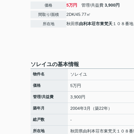
5万円
管理/共益費
3,900円
価格
2DK/45.77㎡
間取り/面積
秋田県
由利本荘市
東梵天
１０８番地
所在地
ソレイユの基本情報
物件名
ソレイユ
価格
5万円
管理/共益費
3,900円
築年月
2004年3月（築22年）
総戸数
-
所在地
秋田県
由利本荘市
東梵天
１０８番