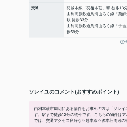
交通
羽越本線
「
羽後本荘
」駅 徒歩13
由利高原鉄道鳥海山ろく線
「
薬師
駅 徒歩33分
由利高原鉄道鳥海山ろく線
「
子吉
歩59分
ソレイユのコメント(おすすめポイント)
由利本荘市周辺にある物件をお求めの方は「ソレイユ
す。駅まで徒歩13分の物件です。こちらの物件は
では、交通アクセス良好な羽越本線羽後本荘周辺の