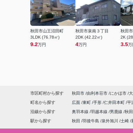
秋田市山王沼田町
秋田市泉南３丁目
秋田市
3LDK (76.78㎡)
2DK (42.22㎡)
2K (2
9.2
4
3.5
万円
万円
万
市区町村から探す
秋田市
由利本荘市
にかほ市
大
町名から探す
広面
東町
手形
仁井田本町
平
沿線から探す
奥羽本線
羽越本線
男鹿線
秋
駅から探す
秋田
羽後牛島
泉外旭川
土崎