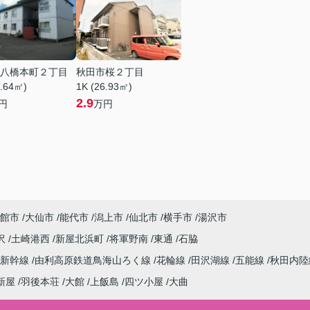
八橋本町２丁目
秋田市桜２丁目
8.64㎡)
1K (26.93㎡)
2.9
円
万円
館市
大仙市
能代市
潟上市
仙北市
横手市
湯沢市
沢
土崎港西
新屋北浜町
将軍野南
東通
石脇
田新幹線
由利高原鉄道鳥海山ろく線
花輪線
田沢湖線
五能線
秋田内陸
新屋
羽後本荘
大館
上飯島
四ツ小屋
大曲