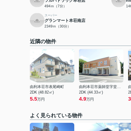
ツルハドラッグ本荘店
n
494ｍ（7分）
1
スーパー
グランマート本荘南店
2349ｍ（30分）
近隣の物件
由利本荘市表尾崎町
由利本荘市薬師堂字堂ノ下
2DK (48.82㎡)
2DK (44.33㎡)
2
5.5
4.9
3
万円
万円
よく見られている物件