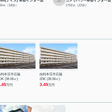
ices(ナイス) 本荘インター店
コメリパワー本荘インター店
465ｍ（19分）
1752ｍ（22分）
由利本荘市石脇
由利本荘市石脇
DK (38.06㎡)
2DK (38.06㎡)
.45
3.45
万円
万円