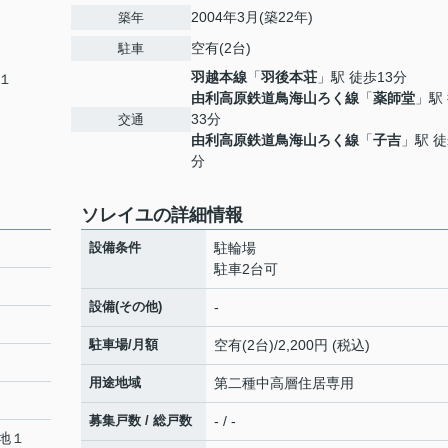
2004年3月(築22年)
築年
空有(2台)
駐車
羽越本線
「
羽後本荘
」駅 徒歩13分
１
由利高原鉄道鳥海山ろく線
「
薬師堂
」駅
33分
交通
由利高原鉄道鳥海山ろく線
「
子吉
」駅 徒
分
ソレイユの詳細情報
設備条件
駐輪場
駐車2台可
設備(その他)
-
駐車場/月額
空有(2台)/2,200円 (税込)
用途地域
第二種中高層住居専用
募集戸数 / 総戸数
- / -
地１