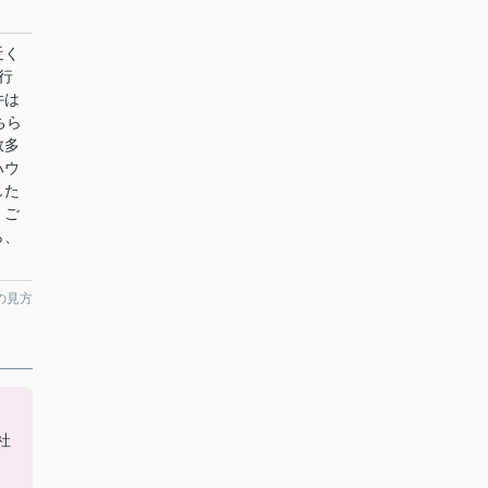
近く
行
件は
ちら
数多
ハウ
した
。ご
ら、
の見方
社