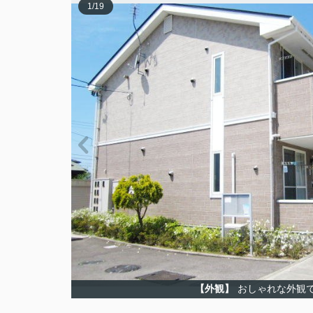
1
/
19
【外観】
おしゃれな外観