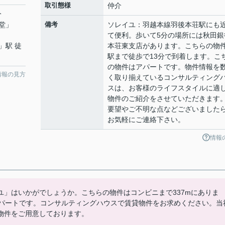
取引態様
仲介
分
堂
」
備考
ソレイユ：羽越本線羽後本荘駅にも
て便利。歩いて5分の場所には秋田銀
」駅 徒
本荘東支店があります。こちらの物
駅まで徒歩で13分で到着します。こ
の物件はアパートです。物件情報を
情報の見方
く取り揃えているコンサルティング
スは、お客様のライフスタイルに適
物件のご紹介をさせていただきます
要望やご不明な点などございました
お気軽にご連絡下さい。
情報
」はいかがでしょうか。こちらの物件はコンビニまで337mにありま
アパートです。コンサルティングハウスで賃貸物件をお求めください。当
物件をご用意しております。