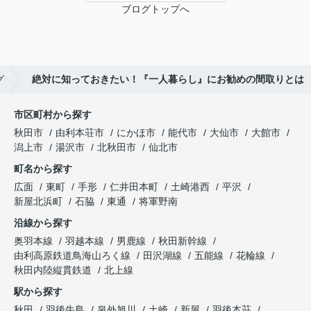
ブログトップへ
グ
絶対に知っておきたい！『一人暮らし』にお勧めの間取りとは
市区町村から探す
秋田市
由利本荘市
にかほ市
能代市
大仙市
大館市
潟上市
湯沢市
北秋田市
仙北市
町名から探す
広面
東町
手形
仁井田本町
土崎港西
平沢
新屋北浜町
石脇
東通
将軍野南
沿線から探す
奥羽本線
羽越本線
男鹿線
秋田新幹線
由利高原鉄道鳥海山ろく線
田沢湖線
五能線
花輪線
秋田内陸縦貫鉄道
北上線
駅から探す
秋田
羽後牛島
泉外旭川
土崎
新屋
羽後本荘