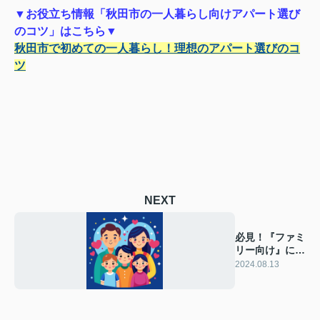
▼お役立ち情報「秋田市の一人暮らし向けアパート選び
のコツ」はこちら▼
秋田市で初めての一人暮らし！理想のアパート選びのコ
ツ
NEXT
必見！『ファミ
リー向け』にお
勧めの間取りを
2024.08.13
解説