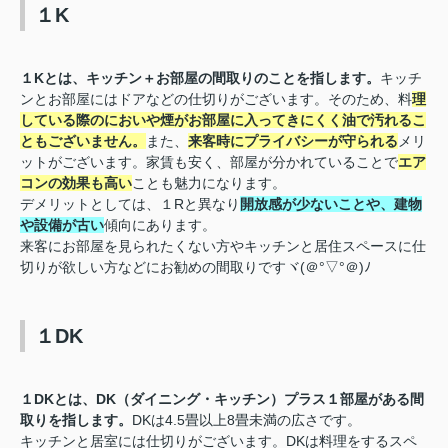
１K
１Kとは、キッチン＋お部屋の間取りのことを指します。
キッチ
ンとお部屋にはドアなどの仕切りがございます。そのため、料
理
している際のにおいや煙がお部屋に入ってきにくく油で汚れるこ
ともございません。
また、
来客時にプライバシーが守られる
メリ
ットがございます。家賃も安く、部屋が分かれていることで
エア
コンの効果も高い
ことも魅力になります。
デメリットとしては、１Rと異なり
開放感が少ないことや、建物
や設備が古い
傾向にあります。
来客にお部屋を見られたくない方やキッチンと居住スペースに仕
切りが欲しい方などにお勧めの間取りですヾ(＠°▽°＠)ﾉ
１DK
１DKとは、DK（ダイニング・キッチン）プラス１部屋がある間
取りを指します。
DKは4.5畳以上8畳未満の広さです。
キッチンと居室には仕切りがございます。DKは料理をするスペ