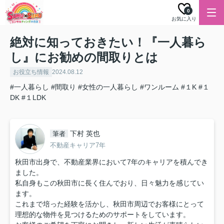
0
お気に入り
絶対に知っておきたい！『一人暮ら
し』にお勧めの間取りとは
お役立ち情報
2024.08.12
#一人暮らし
#間取り
#女性の一人暮らし
#ワンルーム
#１K
#１
DK
#１LDK
下村 英也
筆者
不動産キャリア7年
秋田市出身で、不動産業界において7年のキャリアを積んでき
ました。
私自身もこの秋田市に長く住んでおり、日々魅力を感じてい
ます。
これまで培った経験を活かし、秋田市周辺でお客様にとって
理想的な物件を見つけるためのサポートをしています。