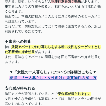
空き巣、窃盗、いたずらなどの
犯罪行為を防ぐ効果
があります。
犯罪者はカメラの存在を知ると、犯行を思いとどまる可能性が高
くなります。
最近では、本物の防犯カメラのように見える偽物のダミーカメラ
も設置せれています。
これだけで、防犯対策として安くて簡単に設置できるため、沢山
利用されているほどです。
不審者への抑止
特に
賃貸アパートで独り暮らしをする若い女性をターゲットとし
た不審者の抑止効果
があります。
また、意味なくアパートの周辺を歩き回る不審者への抑止効果も
あります。
▼『女性の一人暮らし』についての詳細はこちら▼
納得！『一人暮らし・女性向け』賃貸物件の探し方
安心感が得られる
防犯カメラが設置されていることで
安心感が得られます。
女性や小さな子供がいる家庭にとっては、防犯カメラへの期待が
高いものになっています。