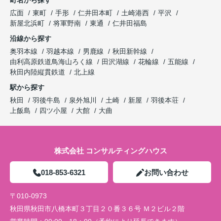
町名から探す
広面
東町
手形
仁井田本町
土崎港西
平沢
新屋北浜町
将軍野南
東通
仁井田福島
沿線から探す
奥羽本線
羽越本線
男鹿線
秋田新幹線
由利高原鉄道鳥海山ろく線
田沢湖線
花輪線
五能線
秋田内陸縦貫鉄道
北上線
駅から探す
秋田
羽後牛島
泉外旭川
土崎
新屋
羽後本荘
上飯島
四ツ小屋
大館
大曲
株式会社 コンサルティングハウス
018-853-6321
お問い合わせ
〒010-0973
秋田県秋田市八橋本町３丁目２０番３６号 Ｍ２ビル２階