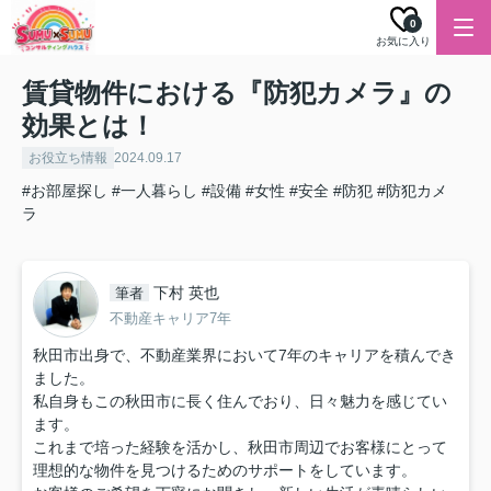
0
お気に入り
賃貸物件における『防犯カメラ』の
効果とは！
お役立ち情報
2024.09.17
#お部屋探し
#一人暮らし
#設備
#女性
#安全
#防犯
#防犯カメ
ラ
下村 英也
筆者
不動産キャリア7年
秋田市出身で、不動産業界において7年のキャリアを積んでき
ました。
私自身もこの秋田市に長く住んでおり、日々魅力を感じてい
ます。
これまで培った経験を活かし、秋田市周辺でお客様にとって
理想的な物件を見つけるためのサポートをしています。