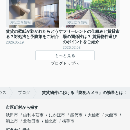
お役立ち情報
お役立ち情報
賃貸の壁紙が剥がれたらどうす
フリーレントの仕組みと賃貸市
る？対処法と予防策をご紹介
場の関係性は？ 賃貸物件選び
のポイントをご紹介
2026.05.19
2026.02.03
もっと見る
ブログトップへ
ウス
ブログ
賃貸物件における『防犯カメラ』の効果とは！
市区町村から探す
秋田市
由利本荘市
にかほ市
能代市
大仙市
大館市
潟上市
北秋田市
仙北市
横手市