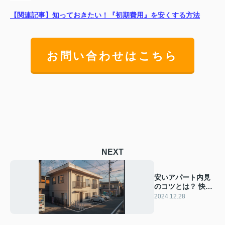
【関連記事】知っておきたい！『初期費用』を安くする方法
お問い合わせはこちら
NEXT
安いアパート内見
のコツとは？ 快適
な物件選びのポイ
2024.12.28
ントをご紹介