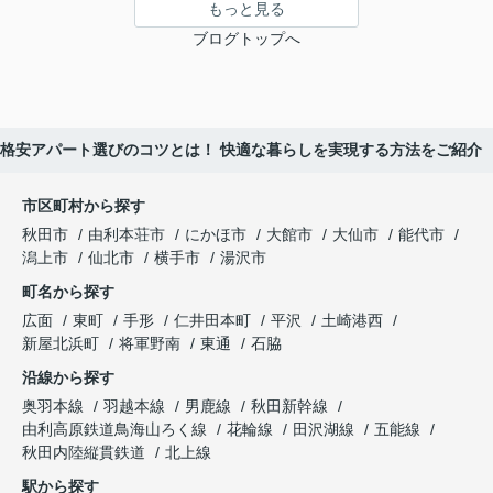
もっと見る
ブログトップへ
格安アパート選びのコツとは！ 快適な暮らしを実現する方法をご紹介
市区町村から探す
秋田市
由利本荘市
にかほ市
大館市
大仙市
能代市
潟上市
仙北市
横手市
湯沢市
町名から探す
広面
東町
手形
仁井田本町
平沢
土崎港西
新屋北浜町
将軍野南
東通
石脇
沿線から探す
奥羽本線
羽越本線
男鹿線
秋田新幹線
由利高原鉄道鳥海山ろく線
花輪線
田沢湖線
五能線
秋田内陸縦貫鉄道
北上線
駅から探す