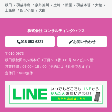
秋田
羽後牛島
泉外旭川
土崎
新屋
羽後本荘
大館
上飯島
四ツ小屋
大曲
株式会社 コンサルティングハウス
018-853-6321
お問い合わせ
〒010-0973
秋田県秋田市八橋本町３丁目２０番３６号 Ｍ２ビル２階
営業時間：
09:00～18：00（予約により延長できます）
定休日：
年中無休