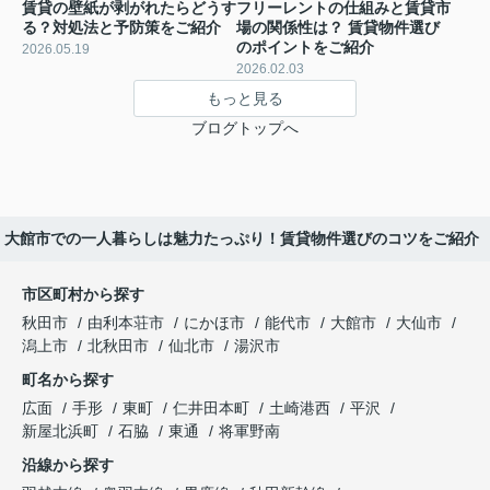
賃貸の壁紙が剥がれたらどうす
フリーレントの仕組みと賃貸市
る？対処法と予防策をご紹介
場の関係性は？ 賃貸物件選び
のポイントをご紹介
2026.05.19
2026.02.03
もっと見る
ブログトップへ
大館市での一人暮らしは魅力たっぷり！賃貸物件選びのコツをご紹介
市区町村から探す
秋田市
由利本荘市
にかほ市
能代市
大館市
大仙市
潟上市
北秋田市
仙北市
湯沢市
町名から探す
広面
手形
東町
仁井田本町
土崎港西
平沢
新屋北浜町
石脇
東通
将軍野南
沿線から探す