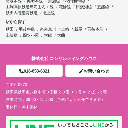
羽越本線
奥羽本線
男鹿線
秋田新幹線
由利高原鉄道鳥海山ろく線
花輪線
田沢湖線
五能線
秋田内陸縦貫鉄道
北上線
駅から探す
秋田
羽後牛島
泉外旭川
土崎
新屋
羽後本荘
上飯島
四ツ小屋
大館
大曲
株式会社 コンサルティングハウス
018-853-6321
お問い合わせ
〒010-0973
秋田県秋田市八橋本町３丁目２０番３６号 Ｍ２ビル２階
営業時間：
09:00～18：00（予約により延長できます）
定休日：
年中無休