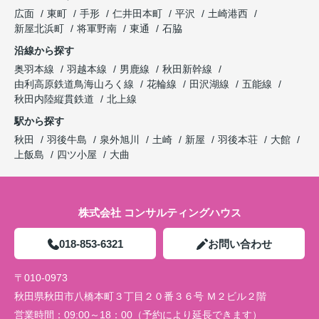
広面
東町
手形
仁井田本町
平沢
土崎港西
新屋北浜町
将軍野南
東通
石脇
沿線から探す
奥羽本線
羽越本線
男鹿線
秋田新幹線
由利高原鉄道鳥海山ろく線
花輪線
田沢湖線
五能線
秋田内陸縦貫鉄道
北上線
駅から探す
秋田
羽後牛島
泉外旭川
土崎
新屋
羽後本荘
大館
上飯島
四ツ小屋
大曲
株式会社 コンサルティングハウス
018-853-6321
お問い合わせ
〒010-0973
秋田県秋田市八橋本町３丁目２０番３６号 Ｍ２ビル２階
営業時間：
09:00～18：00（予約により延長できます）