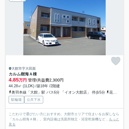
大館市字大田面
カルム樹海Ａ棟
4.85
万円
管理/共益費2,300円
44.28㎡ (1LDK) /築18年 /2階建
奥羽本線「大館」駅 バス6分 「イオン大館店」 停歩5分
花輪線「大館」駅 バス6分 「イオン大館店」 停歩5分
駐輪場
公共下水
こだわりで選びたい方におすすめ。大館市エリアで住まいをお探しなら
「カルム樹海Ａ棟」。室内設備は洗面所独立・浴室乾燥機など...
もっと
見る