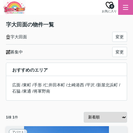
0
お気に入り
字大田面の物件一覧
字大田面
変更
募集中
変更
おすすめのエリア
広面
/
東町
/
手形
/
仁井田本町
/
土崎港西
/
平沢
/
新屋北浜町
/
石脇
/
東通
/
将軍野南
1
棟
1
件
アパート