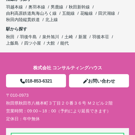
羽越本線
奥羽本線
男鹿線
秋田新幹線
由利高原鉄道鳥海山ろく線
五能線
花輪線
田沢湖線
秋田内陸縦貫鉄道
北上線
駅から探す
秋田
羽後牛島
泉外旭川
土崎
新屋
羽後本荘
上飯島
四ツ小屋
大館
能代
株式会社 コンサルティングハウス
018-853-6321
お問い合わせ
〒010-0973
秋田県秋田市八橋本町３丁目２０番３６号 Ｍ２ビル２階
営業時間：
09:00～18：00（予約により延長できます）
定休日：
年中無休