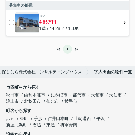
募集中の部屋
104
4.85万円
1階 / 44.28㎡ / 1LDK
1
お探しなら株式会社コンサルティングハウス
字大田面の物件一覧
市区町村から探す
秋田市
由利本荘市
にかほ市
能代市
大館市
大仙市
潟上市
北秋田市
仙北市
横手市
町名から探す
広面
東町
手形
仁井田本町
土崎港西
平沢
新屋北浜町
石脇
東通
将軍野南
沿線から探す